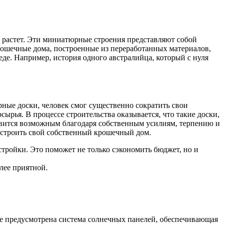
м растет. Эти миниатюрные строения представляют собой
рошечные дома, построенные из переработанных материалов,
де. Например, история одного австралийца, который с нуля
орные доски, человек смог существенно сократить свои
ырья. В процессе строительства оказывается, что такие доски,
овится возможным благодаря собственным усилиям, терпению и
остроить свой собственный крошечный дом.
тройки. Это поможет не только сэкономить бюджет, но и
олее приятной.
е предусмотрена система солнечных панелей, обеспечивающая