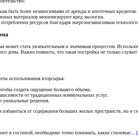
роительство:
кам быть более независимыми от аренды и ипотечных кредитов.
танных материалов минимизируют вред экологии.
 потреблении ресурсов благодаря энергонезависимым технологи
ома
ма может стать увлекательным и значимым процессом. Использо
 дома. Важно помнить, что такая постройка не только служит ж
нты использования вторсырья.
чтобы создать ощущение большего объема.
зависимости от традиционных коммунальных услуг.
ои уникальные решения.
м избавиться от содержания больших жилых пространств, но и си
онт в гостиной, необходимо точно понимать, какие стилевые...
1