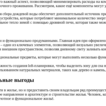
то важный аспект, позволяющий минимизировать расходы на ком
срочного проживания. Рассмотрим, какие ещё компоненты могут
ля сбора дождевой воды обеспечит дополнительный источник пр
устройства, которые потребляют минимальное количество энерг
льное тепло зимой с помощью дровяной печи, которая также мо
 и функционально продуманными. Главная идея при оформлении
 – один из ключевых элементов, позволяющий визуально увели
внешним пространством, позволяя дневному свету заливать ком
иональные предметы, которые могут выполнять несколько функ
ность создания loft-планировки, чтобы выделить зону для сна н
ьзованием натуральных материалов, таких как дерево и камень,
льные выгоды
и в жилье, но и предоставить своим владельцам ряд преимущес
ое направление в архитектуре и строительстве жилья. Человек, к
уютное и функциональное жильё.