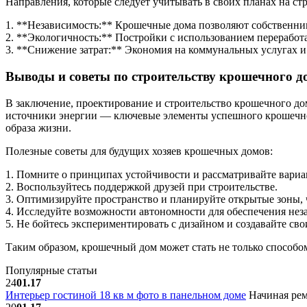
Направления, которые следует учитывать в своих планах на ст
1. **Независимость:** Крошечные дома позволяют собственни
2. **Экологичность:** Постройки с использованием перерабо
3. **Снижение затрат:** Экономия на коммунальных услугах и
Выводы и советы по строительству крошечного д
В заключение, проектирование и строительство крошечного до
источники энергии — ключевые элементы успешного крошечного
образа жизни.
Полезные советы для будущих хозяев крошечных домов:
1. Помните о принципах устойчивости и рассматривайте вариа
2. Воспользуйтесь поддержкой друзей при строительстве.
3. Оптимизируйте пространство и планируйте открытые зоны, 
4. Исследуйте возможности автономности для обеспечения не
5. Не бойтесь экспериментировать с дизайном и создавайте св
Таким образом, крошечный дом может стать не только способо
Популярные статьи
24
01.17
Интерьер гостиной 18 кв м фото в панельном доме
Начиная рем