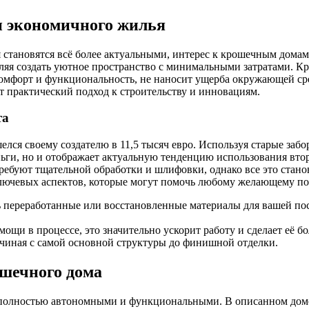
и экономичного жилья
 становятся всё более актуальными, интерес к крошечным дома
оляя создать уютное пространство с минимальными затратами. К
комфорт и функциональность, не наносит ущерба окружающей сре
т практический подход к строительству и инновациям.
та
елся своему создателю в 11,5 тысяч евро. Используя старые заб
ьги, но и отображает актуальную тенденцию использования вторс
ребуют тщательной обработки и шлифовки, однако все это стан
ключевых аспектов, которые могут помочь любому желающему п
 переработанные или восстановленные материалы для вашей пос
мощи в процессе, это значительно ускорит работу и сделает её б
ачиная с самой основной структуры до финишной отделки.
шечного дома
ь полностью автономными и функциональными. В описанном дом