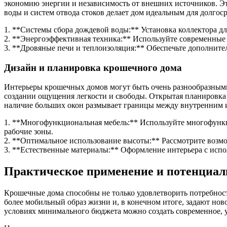
экономию энергии и независимость от внешних источников. Э
воды и систем отвода стоков делает дом идеальным для долго
1. **Системы сбора дождевой воды:** Установка коллектора д
2. **Энергоэффективная техника:** Используйте современные 
3. **Дровяные печи и теплоизоляция:** Обеспечьте дополните
Дизайн и планировка крошечного дома
Интерьеры крошечных домов могут быть очень разнообразными
создании ощущения легкости и свободы. Открытая планировка
наличие больших окон размывает границы между внутренним и 
1. **Многофункциональная мебель:** Используйте многофункц
рабочие зоны.
2. **Оптимальное использование высоты:** Рассмотрите возмож
3. **Естественные материалы:** Оформление интерьера с испол
Практическое применение и потенциа
Крошечные дома способны не только удовлетворить потребност
более мобильный образ жизни и, в конечном итоге, задают нов
условиях минимального бюджета можно создать современное, 