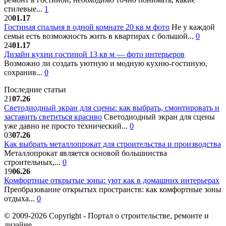
стилевые...
1
20
01.17
Гостиная спальня в одной комнате 20 кв м фото
Не у каждой
семьи есть возможность жить в квартирах с большой...
0
24
01.17
Дизайн кухни гостиной 13 кв м — фото интерьеров
Возможно ли создать уютную и модную кухню-гостиную,
сохранив...
0
Последние статьи
21
07.26
Светодиодный экран для сцены: как выбрать, смонтировать и
заставить светиться красиво
Светодиодный экран для сцены
уже давно не просто технический...
0
03
07.26
Как выбрать металлопрокат для строительства и производства
Металлопрокат является основой большинства
строительных,...
0
19
06.26
Комфортные открытые зоны: уют как в домашних интерьерах
Преобразование открытых пространств: как комфортные зоны
отдыха...
0
© 2009-2026 Copyright - Портал о строительстве, ремонте и
дизайне