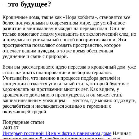
– это будущее?
Крошечные дома, такие как «Нора хоббита», становятся все
более популярными в современном мире, где устойчивое
развитие и минимализм выходят на первый план. Они не
только помогают людям уменьшить их экологический след, но
и предлагают уникальный способ восприятия жизни. Эти
пространства позволяют создать пространство, которое
отвечает вашим нуждам, в то же время обеспечивая
уединение и связь с природой.
Если вы рассматриваете идею переезда в крошечный дом, уже
стоит начинать планирование и выбор материалов.
Учитывайте, что именно в процессе подбора деталей и
концепции создается уникальный стиль, который будет вас
вдохновлять на протяжении многих лет. Как видите, у
крошечного дома много преимуществ, и он может стать
вашим идеальным убежищем — местом, где можно отдохнуть,
расслабиться и наслаждаться жизнью в гармонии с
окружающей средой.
Популярные статьи
24
01.17
Интерьер гостиной 18 кв м фото в панельном доме
Начиная
ремонт в гостиной, необходимо точно понимать, какие