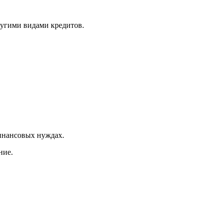
ругими видами кредитов.
инансовых нуждах.
ние.