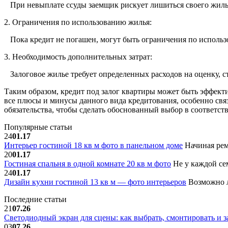
При невыплате ссуды заемщик рискует лишиться своего жилья,
2. Ограничения по использованию жилья:
Пока кредит не погашен, могут быть ограничения по использ
3. Необходимость дополнительных затрат:
Залоговое жилье требует определенных расходов на оценку, с
Таким образом, кредит под залог квартиры может быть эффек
все плюсы и минусы данного вида кредитования, особенно свя
обязательства, чтобы сделать обоснованный выбор в соответс
Популярные статьи
24
01.17
Интерьер гостиной 18 кв м фото в панельном доме
Начиная рем
20
01.17
Гостиная спальня в одной комнате 20 кв м фото
Не у каждой сем
24
01.17
Дизайн кухни гостиной 13 кв м — фото интерьеров
Возможно л
Последние статьи
21
07.26
Светодиодный экран для сцены: как выбрать, смонтировать и з
03
07.26