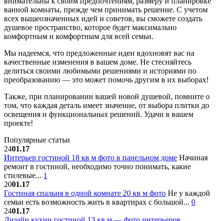
внимательны к своим предпочтениям, размеру и планировке
ванной комнаты, прежде чем принимать решение. С учетом
всех вышеозначенных идей и советов, вы сможете создать
душевое пространство, которое будет максимально
комфортным и комфортным для всей семьи.
Мы надеемся, что предложенные идеи вдохновят вас на
качественные изменения в вашем доме. Не стесняйтесь
делиться своими любимыми решениями и историями по
преобразованию — это может помочь другим в их выборах!
Также, при планировании вашей новой душевой, помните о
том, что каждая деталь имеет значение, от выбора плитки до
освещения и функциональных решений. Удачи в вашем
проекте!
Популярные статьи
24
01.17
Интерьер гостиной 18 кв м фото в панельном доме
Начиная
ремонт в гостиной, необходимо точно понимать, какие
стилевые...
1
20
01.17
Гостиная спальня в одной комнате 20 кв м фото
Не у каждой
семьи есть возможность жить в квартирах с большой...
0
24
01.17
Дизайн кухни гостиной 13 кв м — фото интерьеров