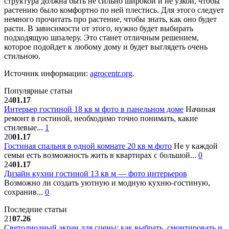
структура должна быть не сильно широкой и не узкой, чтобы
растению было комфортно по ней плестись. Для этого следует
немного прочитать про растение, чтобы знать, как оно будет
расти. В зависимости от этого, нужно будет выбирать
подходящую шпалеру. Это станет отличным решением,
которое подойдет к любому дому и будет выглядеть очень
стильною.
Источник информации:
agrocentr.org
.
Популярные статьи
24
01.17
Интерьер гостиной 18 кв м фото в панельном доме
Начиная
ремонт в гостиной, необходимо точно понимать, какие
стилевые...
1
20
01.17
Гостиная спальня в одной комнате 20 кв м фото
Не у каждой
семьи есть возможность жить в квартирах с большой...
0
24
01.17
Дизайн кухни гостиной 13 кв м — фото интерьеров
Возможно ли создать уютную и модную кухню-гостиную,
сохранив...
0
Последние статьи
21
07.26
Светодиодный экран для сцены: как выбрать, смонтировать и