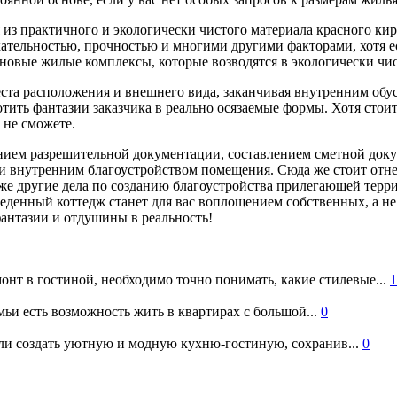
из практичного и экологически чистого материала красного кир
ательностью, прочностью и многими другими факторами, хотя ест
 новые жилые комплексы, которые возводятся в экологически чи
ста расположения и внешнего вида, заканчивая внутренним обуст
ить фантазии заказчика в реально осязаемые формы. Хотя стоит 
 не сможете.
ением разрешительной документации, составлением сметной док
 внутренним благоустройством помещения. Сюда же стоит отне
 же другие дела по созданию благоустройства прилегающей терри
зведенный коттедж станет для вас воплощением собственных, а н
антазии и отдушины в реальность!
онт в гостиной, необходимо точно понимать, какие стилевые...
1
ьи есть возможность жить в квартирах с большой...
0
и создать уютную и модную кухню-гостиную, сохранив...
0