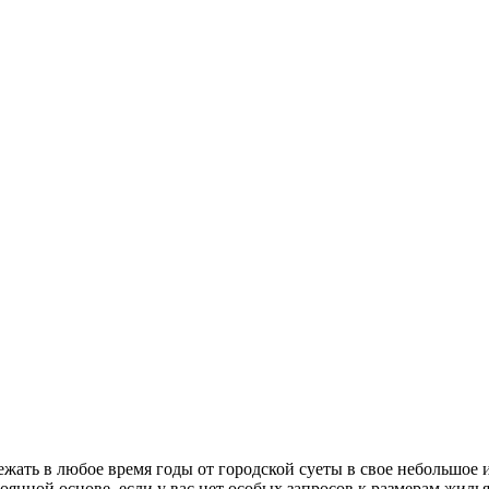
ежать в любое время годы от городской суеты в свое небольшое
оянной основе, если у вас нет особых запросов к размерам жилья