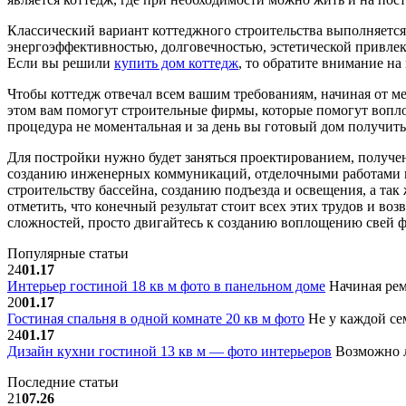
Классический вариант коттеджного строительства выполняется 
энергоэффективностью, долговечностью, эстетической привлек
Если вы решили
купить дом коттедж
, то обратите внимание на
Чтобы коттедж отвечал всем вашим требованиям, начиная от ме
этом вам помогут строительные фирмы, которые помогут воплот
процедура не моментальная и за день вы готовый дом получить
Для постройки нужно будет заняться проектированием, получ
созданию инженерных коммуникаций, отделочными работами и
строительству бассейна, созданию подъезда и освещения, а так
отметить, что конечный результат стоит всех этих трудов и во
сложностей, просто двигайтесь к созданию воплощению свей ф
Популярные статьи
24
01.17
Интерьер гостиной 18 кв м фото в панельном доме
Начиная рем
20
01.17
Гостиная спальня в одной комнате 20 кв м фото
Не у каждой сем
24
01.17
Дизайн кухни гостиной 13 кв м — фото интерьеров
Возможно л
Последние статьи
21
07.26