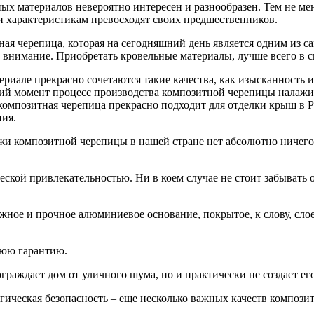
ых материалов невероятно интересен и разнообразен.
Тем не ме
 и характеристикам превосходят своих предшественников.
ная черепица, которая на сегодняшний день является одним из
е внимание. Приобретать кровельные материалы, лучше всего в
ериале прекрасно сочетаются такие качества, как изысканность 
ий момент процесс производства композитной черепицы налажи
композитная черепица прекрасно подходит для отделки крыш в Ро
ния.
и композитной черепицы в нашей стране нет абсолютно ничего
ческой привлекательностью. Ни в коем случае не стоит забывать
ежное и прочное алюминиевое основание, покрытое, к слову, сло
нюю гарантию.
граждает дом от уличного шума, но и практически не создает ег
огическая безопасность – еще несколько важных качеств компози