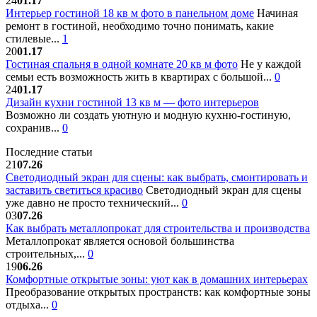
24
01.17
Интерьер гостиной 18 кв м фото в панельном доме
Начиная
ремонт в гостиной, необходимо точно понимать, какие
стилевые...
1
20
01.17
Гостиная спальня в одной комнате 20 кв м фото
Не у каждой
семьи есть возможность жить в квартирах с большой...
0
24
01.17
Дизайн кухни гостиной 13 кв м — фото интерьеров
Возможно ли создать уютную и модную кухню-гостиную,
сохранив...
0
Последние статьи
21
07.26
Светодиодный экран для сцены: как выбрать, смонтировать и
заставить светиться красиво
Светодиодный экран для сцены
уже давно не просто технический...
0
03
07.26
Как выбрать металлопрокат для строительства и производства
Металлопрокат является основой большинства
строительных,...
0
19
06.26
Комфортные открытые зоны: уют как в домашних интерьерах
Преобразование открытых пространств: как комфортные зоны
отдыха...
0