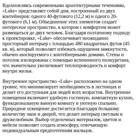
Вдохновляясь современными архитектурными течениями,
«Luke» представляет собой дом, построенный из двух
контейнеров: одного 40-футового (12,2 м) и одного 20-
футового (6,1 м). Объединение этих элементов создает
интересное пространство, в котором с комфортом может
размещаться до двух человек. Благодаря поэтапному подходу
к проектировке, «Luke» обеспечивает неожиданно
просторный интерьер с площадью 480 квадратных футов (45
кв. м), который позволяет избежать ощущения замкнутости,
обычно asociируемого с контейнерными домами. Стены и
потолок изолированы с помощью вспененного полиуретана,
что значительно увеличивает теплопроводность и комфорт
внутри жилья.
Внутреннее пространство «Luke» расположено на одном
уровне, что минимизирует необходимость в лестницах и
делает его доступным для людей всех возрастов. Внутренние
помещения включают удобную гостиную, компактную кухню,
функциональную ванную комнату и уютную спальню.
Природное освещение достигается благодаря большому
количеству окон и дверей, что делает интерьер светлым и
дружелюбным. Выбор отделочных материалов, цветов и
мебели позволяет создать атмосферу, отвечающую
индивидуальным предпочтениям жильцов.