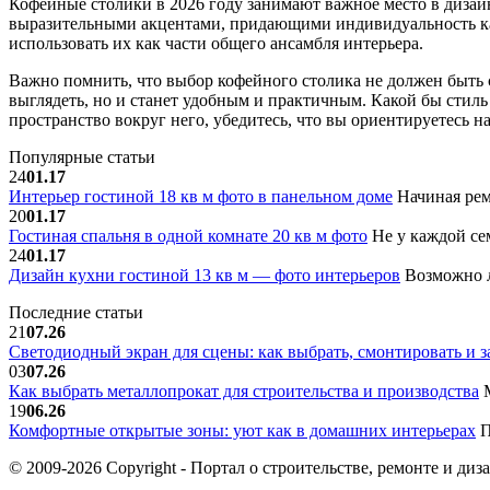
Кофейные столики в 2026 году занимают важное место в дизайн
выразительными акцентами, придающими индивидуальность ка
использовать их как части общего ансамбля интерьера.
Важно помнить, что выбор кофейного столика не должен быть 
выглядеть, но и станет удобным и практичным. Какой бы стиль
пространство вокруг него, убедитесь, что вы ориентируетесь н
Популярные статьи
24
01.17
Интерьер гостиной 18 кв м фото в панельном доме
Начиная рем
20
01.17
Гостиная спальня в одной комнате 20 кв м фото
Не у каждой сем
24
01.17
Дизайн кухни гостиной 13 кв м — фото интерьеров
Возможно л
Последние статьи
21
07.26
Светодиодный экран для сцены: как выбрать, смонтировать и з
03
07.26
Как выбрать металлопрокат для строительства и производства
М
19
06.26
Комфортные открытые зоны: уют как в домашних интерьерах
П
© 2009-2026 Copyright - Портал о строительстве, ремонте и диз