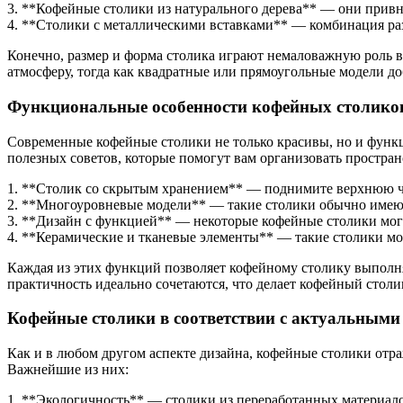
3. **Кофейные столики из натурального дерева** — они привн
4. **Столики с металлическими вставками** — комбинация разл
Конечно, размер и форма столика играют немаловажную роль в
атмосферу, тогда как квадратные или прямоугольные модели д
Функциональные особенности кофейных столико
Современные кофейные столики не только красивы, но и функ
полезных советов, которые помогут вам организовать простран
1. **Столик со скрытым хранением** — поднимите верхнюю час
2. **Многоуровневые модели** — такие столики обычно имеют н
3. **Дизайн с функцией** — некоторые кофейные столики могут
4. **Керамические и тканевые элементы** — такие столики мог
Каждая из этих функций позволяет кофейному столику выполня
практичность идеально сочетаются, что делает кофейный столи
Кофейные столики в соответствии с актуальными
Как и в любом другом аспекте дизайна, кофейные столики отр
Важнейшие из них:
1. **Экологичность** — столики из переработанных материало