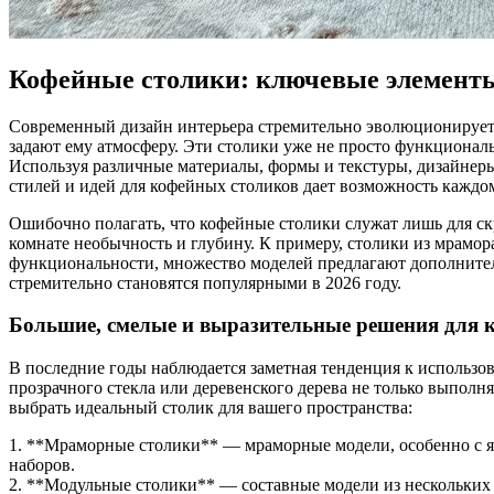
Кофейные столики: ключевые элементы 
Современный дизайн интерьера стремительно эволюционирует, 
задают ему атмосферу. Эти столики уже не просто функционал
Используя различные материалы, формы и текстуры, дизайнер
стилей и идей для кофейных столиков дает возможность каждом
Ошибочно полагать, что кофейные столики служат лишь для ск
комнате необычность и глубину. К примеру, столики из мрамор
функциональности, множество моделей предлагают дополнител
стремительно становятся популярными в 2026 году.
Большие, смелые и выразительные решения для 
В последние годы наблюдается заметная тенденция к использо
прозрачного стекла или деревенского дерева не только выпол
выбрать идеальный столик для вашего пространства:
1. **Мраморные столики** — мраморные модели, особенно с я
наборов.
2. **Модульные столики** — составные модели из нескольких 