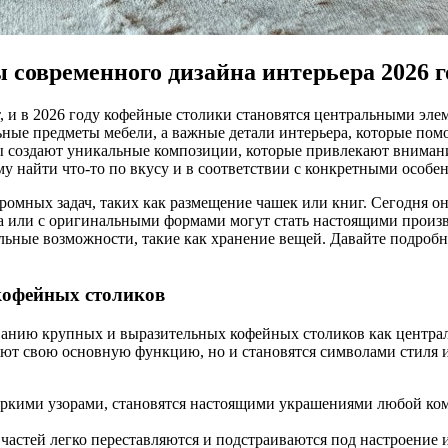
современного дизайна интерьера 2026 г
и в 2026 году кофейные столики становятся центральными элем
ьные предметы мебели, а важные детали интерьера, которые пом
ы создают уникальные композиции, которые привлекают внимани
у найти что-то по вкусу и в соответствии с конкретными особе
ромных задач, таких как размещение чашек или книг. Сегодня о
а или с оригинальными формами могут стать настоящими произвед
ьные возможности, такие как хранение вещей. Давайте подробне
кофейных столиков
ванию крупных и выразительных кофейных столиков как централ
няют свою основную функцию, но и становятся символами стиля 
ркими узорами, становятся настоящими украшениями любой комн
частей легко переставляются и подстраиваются под настроение 