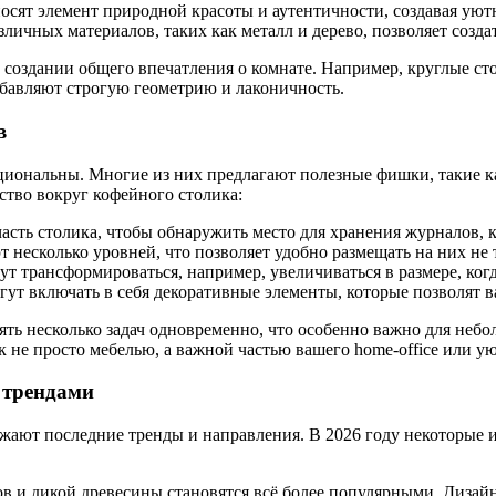
осят элемент природной красоты и аутентичности, создавая уют
ичных материалов, таких как металл и дерево, позволяет созда
 создании общего впечатления о комнате. Например, круглые ст
обавляют строгую геометрию и лаконичность.
в
циональны. Многие из них предлагают полезные фишки, такие ка
ство вокруг кофейного столика:
ть столика, чтобы обнаружить место для хранения журналов, к
есколько уровней, что позволяет удобно размещать на них не т
 трансформироваться, например, увеличиваться в размере, когд
ут включать в себя декоративные элементы, которые позволят в
ть несколько задач одновременно, что особенно важно для небо
к не просто мебелью, а важной частью вашего home-office или у
 трендами
ажают последние тренды и направления. В 2026 году некоторые 
в и дикой древесины становятся всё более популярными. Дизайн