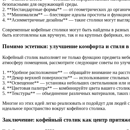
безопасными для окружающей среды.
2. **Нестандартные формы** — от геометрических до органиче
3. **Минимализм** — блестящие идеалы простоты и функциона
4. **Асимметричные дизайны** — такие столики могут выгляде
Современные кофейные столики могут быть найдены в разных 
быть изготовлены как вручную, так и на крупных фабриках, но
Помимо эстетики: улучшение комфорта и стиля в
Кофейный столик выполняет не только функцию предмета мебе
атмосферу помещения, рассмотрите следующие советы по улуч
1. **Удобное расположение** — обращайте внимание на рассто
2. **Декор верхней поверхности** — использование стильных 
3. **Освещение** — установка небольших светильников или ис
4. **Цветовая палитра** — комбинируйте цвета вашего столика
5. **Текстуры** — объединение различных материалов, таких 
Многие из этих идей легко реализовать и подойдут для людей 
идеальное пространство вокруг кофейного столика.
Заключение: кофейный столик как центр притяж