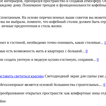
е интерьеров, преобразуя пространство и создавая атмосферу. 
ждому дому. Понимание трендов и функциональности кофейных
спонтанным. На основе перечисленных выше советов вы можете в
 вы ни выбрали, помните, что кофейный столик должен быть отр
а личные предпочтения и стиль жизни.
онт в гостиной, необходимо точно понимать, какие стилевые...
1
ьи есть возможность жить в квартирах с большой...
0
и создать уютную и модную кухню-гостиную, сохранив...
0
аставить светиться красиво
Светодиодный экран для сцены уже д
еталлопрокат является основой большинства строительных,...
0
реобразование открытых пространств: как комфортные зоны отд
айне