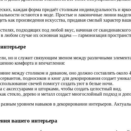
ских, каждая форма придаёт столикам индивидуальность и ярко
льности остаются в моде. Простые и лаконичные линии выделяю
ть как произведения искусства, придавая смелый характер ваш
стилях, подходящих под любой вкус, начиная от скандинавского
 в любом случае их основная задача — гармонизация пространст
 интерьере
ли, но и служит связующим звеном между различными элемента
шению комфорта и впечатления:
яние между столиком и диваном, оно должно составлять около 4
сервантов, подносиков и книг для декорирования создает уника
пользование свечей помогут создать уют в белые ночи.
 с аксессуарами и шторками, чтобы создать целостный вид.
как стекло, дерево и металл создаст многослойный подход и доп
с разным уровнем навыков в декорировании интерьеров. Актуаль
ения вашего интерьера