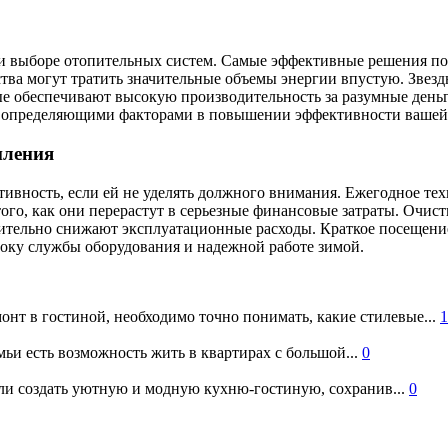
и выборе отопительных систем. Самые эффективные решения по
йства могут тратить значительные объемы энергии впустую. Зве
е обеспечивают высокую производительность за разумные деньги
ут определяющими факторами в повышении эффективности вашей
пления
тивность, если ей не уделять должного внимания. Ежегодное те
ого, как они перерастут в серьезные финансовые затраты. Очис
чительно снижают эксплуатационные расходы. Краткое посещени
року службы оборудования и надежной работе зимой.
онт в гостиной, необходимо точно понимать, какие стилевые...
1
ьи есть возможность жить в квартирах с большой...
0
и создать уютную и модную кухню-гостиную, сохранив...
0