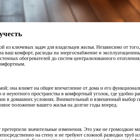
учесть
й из ключевых задач для владельцев жилья. Независимо от того,
 на ваш комфорт, расходы на энергоснабжение и эксплуатацион
стенных обогревателей до систем централизованного отоплени
комфортным.
мой; она влияет на общее впечатление от дома и его функциона
 и неуютного пространства в комфортный уголок, где удобно раб
гии в домашних условиях. Внимательный и взвешенный выбор сис
чивое положение вашего жилья на долгие годы вперед.
т претерпели значительные изменения. Это уже не громоздкие мо
посредственно на стену и не требуют сложной разводки труб ил