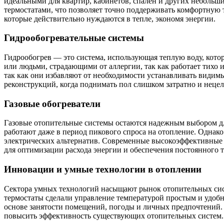
идеальными для квартир, кабинетов, спален и других небол
термостатами, что позволяет точно поддерживать комфортную 
которые действительно нуждаются в тепле, экономя энергии.
Гидрообогревательные системы
Гидрообогрев — это система, использующая теплую воду, котор
или людьми, страдающими от аллергии, так как работает тихо
так как они избавляют от необходимости устанавливать видим
реконструкций, когда поднимать пол слишком затратно и нецел
Газовые обогреватели
Газовые отопительные системы остаются надежным выбором дл
работают даже в период пикового спроса на отопление. Однако
электрических альтернатив. Современные высокоэффективные 
для оптимизации расхода энергии и обеспечения постоянного т
Инновации и умные технологии в отоплении
Сектора умных технологий насыщают рынок отопительных сис
термостаты сделали управление температурой простым и удобн
основе занятости помещений, погоды и личных предпочтений. 
повысить эффективность существующих отопительных систем.