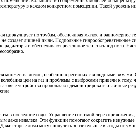
ьших помещений. Большинство современных моделей оснащены ф
температуру в каждом конкретном помещении. Такой уровень ин
ая циркулирует по трубам, обеспечивая мягкое и равномерное т
 и не создает лишней пыли. Подпольные гидрообогревательные с
ые радиаторы и обеспечивают роскошное тепло из-под пола. Нас
есообразно.
я множества домов, особенно в регионах с холодными зимами.
 колебания цен на газ и проблемы с выбросами привели к тому, 
газовые устройства продолжают демонстрировать отличные резу
епла.
тем в последние годы. Управление системой через приложения
ым даже издалека. Эти функции помогают сократить ненужные з
Даже старые дома могут получить значительные выгоды от умны