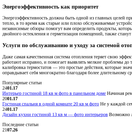
Энергоэффективность как приоритет
Энергоэффективность должна быть одной из главных целей пр
тепло, в то время как старые или плохо обслуживаемые устро
независимые обзоры помогут вам определить продукты, которы
двойного остекления и герметизация помещений, также стан
Услуги по обслуживанию и уходу за системой ото
Даже самая качественная система отопления теряет свою эффек
работают исправно, и помогает выявлять мелкие проблемы до т
калибровка термостатов — это простые действия, которые зна
оправдывает себя многократно благодаря более длительному с
Популярные статьи
24
01.17
Интерьер гостиной 18 кв м фото в панельном доме
Начиная рем
20
01.17
Гостиная спальня в одной комнате 20 кв м фото
Не у каждой сем
24
01.17
Дизайн кухни гостиной 13 кв м — фото интерьеров
Возможно л
Последние статьи
21
07.26