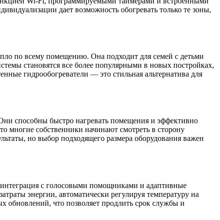
ункцией Wi-Fi, программируемыми таймерами и встроенными
дивидуализации дает возможность обогревать только те зоны,
епло по всему помещению. Она подходит для семей с детьми
истемы становятся все более популярными в новых постройках,
тенные гидрообогреватели — это стильная альтернатива для
 Они способны быстро нагревать помещения и эффективно
что многие собственники начинают смотреть в сторону
льтаты, но выбор подходящего размера оборудования важен
, интеграция с голосовыми помощниками и адаптивные
атраты энергии, автоматически регулируя температуру на
х обновлений, что позволяет продлить срок службы и