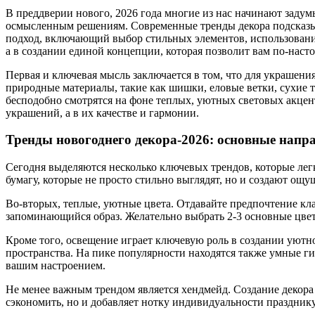
В преддверии нового, 2026 года многие из нас начинают задумы
осмысленным решениям. Современные тренды декора подсказы
подход, включающий выбор стильных элементов, использование
а в создании единой концепции, которая позволит вам по-наст
Первая и ключевая мысль заключается в том, что для украшени
природные материалы, такие как шишки, еловые ветки, сухие 
бесподобно смотрятся на фоне теплых, уютных световых акцен
украшений, а в их качестве и гармонии.
Тренды новогоднего декора-2026: основные напр
Сегодня выделяются несколько ключевых трендов, которые легк
бумагу, которые не просто стильно выглядят, но и создают ощ
Во-вторых, теплые, уютные цвета. Отдавайте предпочтение кл
запоминающийся образ. Желательно выбрать 2-3 основные цвет
Кроме того, освещение играет ключевую роль в создании уютн
пространства. На пике популярности находятся также умные ги
вашим настроением.
Не менее важным трендом является хендмейд. Создание декора 
сэкономить, но и добавляет нотку индивидуальности праздник