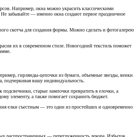
урсов. Например, окна можно украсить классическими
. Не забывайте — именно окна создают первое праздничное
рного скотча для создания формы. Можно сделать и фотогалерею
расив их в современном стиле. Новогодний текстиль поможет
амме.
апример, гирлянды-цепочки из бумаги, объемные звезды, венки
а, подчеркивая вашу индивидуальность.
 подсвечники, старые лампочки превратить в елочки, а
ому элементу, а также помогает сохранить бюджет.
ния елки съестным — это один из простейших и одновременно
мых распространенных — перегруженность декора. Избыток