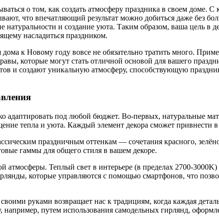
ваться о том, как создать атмосферу праздника в своем доме. С 
вают, что впечатляющий результат можно добиться даже без бо
 натуральности и создание уюта. Таким образом, ваша цель в д
оящему насладиться праздником.
я дома к Новому году вовсе не обязательно тратить много. При
травы, которые могут стать отличной основой для вашего празд
тов и создают уникальную атмосферу, способствующую празднику
авления
о адаптировать под любой бюджет. Во-первых, натуральные мате
ущение тепла и уюта. Каждый элемент декора сможет привнести в
ассическим праздничным оттенкам — сочетания красного, зелён
овые гаммы для общего стиля в вашем декоре.
ой атмосферы. Теплый свет в интерьере (в пределах 2700-3000K
рлянды, которые управляются с помощью смартфонов, что позвол
своими руками возвращает нас к традициям, когда каждая деталь
у, например, путем использования самодельных гирлянд, оформ