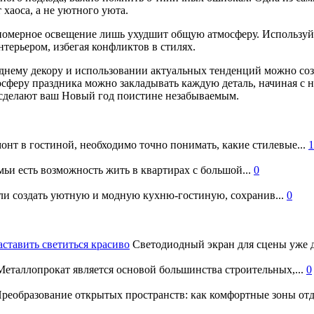
 хаоса, а не уютного уюта.
номерное освещение лишь ухудшит общую атмосферу. Используй
нтерьером, избегая конфликтов в стилях.
однему декору и использовании актуальных тенденций можно соз
мосферу праздника можно закладывать каждую деталь, начиная 
 сделают ваш Новый год поистине незабываемым.
онт в гостиной, необходимо точно понимать, какие стилевые...
1
ьи есть возможность жить в квартирах с большой...
0
и создать уютную и модную кухню-гостиную, сохранив...
0
аставить светиться красиво
Светодиодный экран для сцены уже д
еталлопрокат является основой большинства строительных,...
0
реобразование открытых пространств: как комфортные зоны отд