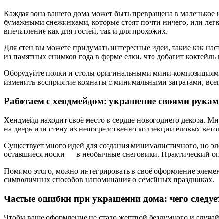
Каждая зона вашего дома может быть превращена в маленькое 
бумажными снежинками, которые стоят почти ничего, или легк
впечатление как для гостей, так и для прохожих.
Для стен вы можете придумать интересные идеи, такие как нас
из памятных снимков года в форме елки, что добавит коктейл
Оборудуйте полки и столы оригинальными мини-композициями 
изменить восприятие комнаты с минимальными затратами, всег
Работаем с хендмейдом: украшение своими рука
Хендмейд находит своё место в сердце новогоднего декора. М
на дверь или стену из непосредственно коллекции еловых вет
Существует много идей для создания минималистичного, но эл
оставшиеся носки — в необычные снеговики. Практический опы
Помимо этого, можно интегрировать в своё оформление элеме
символичных способов напоминания о семейных праздниках.
Частые ошибки при украшении дома: чего следует
Чтобы ваше оформление не стало жертвой бездумного и случа