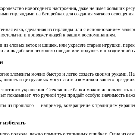
королевство новогоднего настроения, даже не имея больших рес
ими гирляндами на батарейках для создания мягкого освещения
тенная елка, сделанная из гирлянды или с использованием маля
ь ностальгии и привяжет людей к вашим воспоминаниям.
из еловых веток и шишек, или украсьте старые игрушки, перек
о лишь добавив несколько пледов или подушек в праздничной г
ми
ногие элементы можно быстро и легко создать своими руками. Н
ок, шишек и цитрусовых могут стать изюминкой вашего праздник
егантного украшения. Стеклянные банки можно использовать как
т показывает, что ручной труд придаёт особую значимость кажд
нты из прошлого — например, возвращение к традициям украше
 избегать
йного подхода, важно помнить о типичных ошибках. Одна из са