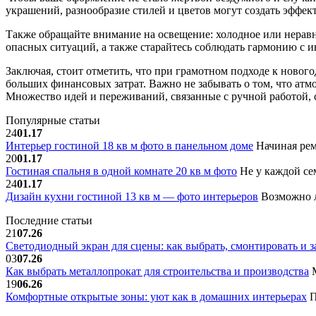
украшений, разнообразие стилей и цветов могут создать эффект
Также обращайте внимание на освещение: холодное или нерав
опасных ситуаций, а также старайтесь соблюдать гармонию с и
Заключая, стоит отметить, что при грамотном подходе к новог
больших финансовых затрат. Важно не забывать о том, что ат
Множество идей и переживаний, связанные с ручной работой,
Популярные статьи
24
01.17
Интерьер гостиной 18 кв м фото в панельном доме
Начиная рем
20
01.17
Гостиная спальня в одной комнате 20 кв м фото
Не у каждой сем
24
01.17
Дизайн кухни гостиной 13 кв м — фото интерьеров
Возможно л
Последние статьи
21
07.26
Светодиодный экран для сцены: как выбрать, смонтировать и з
03
07.26
Как выбрать металлопрокат для строительства и производства
М
19
06.26
Комфортные открытые зоны: уют как в домашних интерьерах
П