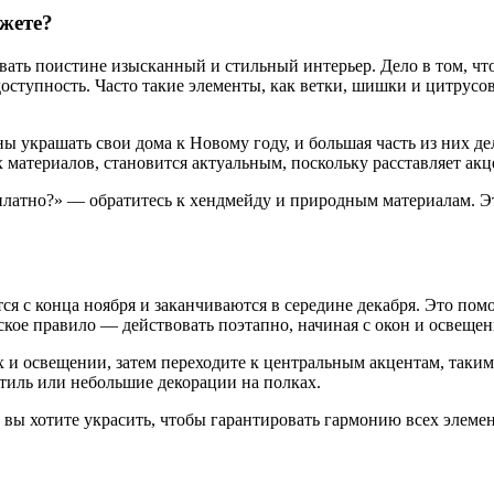
жете?
вать поистине изысканный и стильный интерьер. Дело в том, чт
оступность. Часто такие элементы, как ветки, шишки и цитрусов
 украшать свои дома к Новому году, и большая часть из них дела
 материалов, становится актуальным, поскольку расставляет а
есплатно?» — обратитесь к хендмейду и природным материалам. 
 с конца ноября и заканчиваются в середине декабря. Это помо
ое правило — действовать поэтапно, начиная с окон и освещени
х и освещении, затем переходите к центральным акцентам, таки
стиль или небольшие декорации на полках.
 вы хотите украсить, чтобы гарантировать гармонию всех элеме