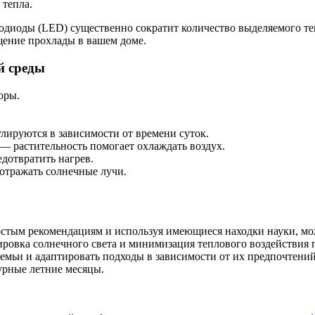
 тепла.
тодиоды (LED) существенно сократит количество выделяемого т
щение прохлады в вашем доме.
й среды
оры.
лируются в зависимости от времени суток.
 — растительность помогает охлаждать воздух.
дотвратить нагрев.
отражать солнечные лучи.
ростым рекомендациям и используя имеющиеся находки науки, м
окировка солнечного света и минимизация теплового воздействи
семьи и адаптировать подходы в зависимости от их предпочтени
бурные летние месяцы.