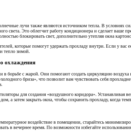
солнечные лучи также являются источником тепла. В условиях 
ого света. Это облегчит работу кондиционера и сделает ваше 
ностью блокировать свет, дополнительно утепляя окна картоно
ителей, которые помогут удержать прохладу внутри. Если у вас е
 и тепло зимой.
го охлаждения
в борьбе с жарой. Они помогают создать циркуляцию воздуха 
холодного бриза», что позволит вам чувствовать себя прохладн
з.
тиляторы для создания «воздушного коридора». Устанавливая ве
дом, а затем закрыть окна, чтобы сохранить прохладу, когда тем
температурное воздействие в помещении, старайтесь минимизир
ть в вечернее время. По возможности избегайте использования