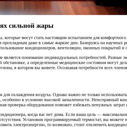
иях сильной жары
ы, которые могут стать настоящим испытанием для комфортного 
 прохладным даже в самые жаркие дни. Базируясь на научных р
спользование кондиционеров, вентиляции, оконных покрытий и
 является понимание индивидуальных потребностей. Разные лю
обстановке, а определенные медицинские состояния могут делат
егиона, в котором вы живете. Осознавая потребности всех члено
ля охлаждения воздуха. Однако важно не только использовать и
, особенно в условиях высокой запыленности. Неисправный конд
рная проверка оборудования поможет избежать ненужных затрат 
кондиционера, когда вас нет дома. Если ваша цель — максимал
 отсутствия. Установив программируемый термостат, вы можете 
омить электроэнергию, то возможно, стоит отключить кондиционе