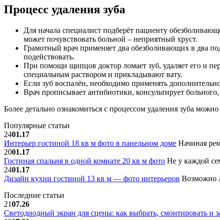
Процесс удаления зуба
Для начала специалист подберёт пациенту обезболивающ
может почувствовать больной – неприятный хруст.
Грамотный врач применяет два обезболивающих в два по
подействовать.
При помощи щипцов доктор ломает зуб, удаляет его и пе
специальным раствором и прикладывают вату.
Если зуб воспалён, необходимо применять дополнительно
Врач прописывает антибиотики, консультирует больного, 
Более детально ознакомиться с процессом удаления зуба можн
Популярные статьи
24
01.17
Интерьер гостиной 18 кв м фото в панельном доме
Начиная рем
20
01.17
Гостиная спальня в одной комнате 20 кв м фото
Не у каждой сем
24
01.17
Дизайн кухни гостиной 13 кв м — фото интерьеров
Возможно л
Последние статьи
21
07.26
Светодиодный экран для сцены: как выбрать, смонтировать и з