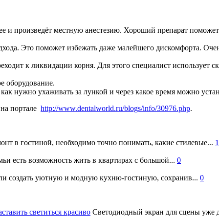
ее и произведёт местную анестезию. Хороший препарат поможет 
дхода. Это поможет избежать даже малейшего дискомфорта. Очен
реходит к ликвидации корня. Для этого специалист использует с
е оборудование.
как нужно ухаживать за лункой и через какое время можно уста
о на портале
http://www.dentalworld.ru/blogs/info/30976.php
.
онт в гостиной, необходимо точно понимать, какие стилевые...
1
ьи есть возможность жить в квартирах с большой...
0
и создать уютную и модную кухню-гостиную, сохранив...
0
аставить светиться красиво
Светодиодный экран для сцены уже д