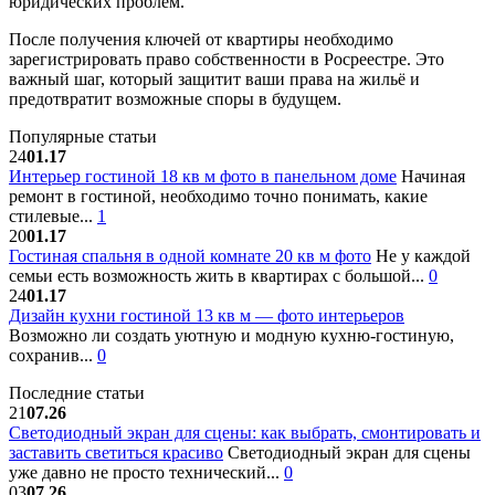
юридических проблем.
После получения ключей от квартиры необходимо
зарегистрировать право собственности в Росреестре. Это
важный шаг, который защитит ваши права на жильё и
предотвратит возможные споры в будущем.
Популярные статьи
24
01.17
Интерьер гостиной 18 кв м фото в панельном доме
Начиная
ремонт в гостиной, необходимо точно понимать, какие
стилевые...
1
20
01.17
Гостиная спальня в одной комнате 20 кв м фото
Не у каждой
семьи есть возможность жить в квартирах с большой...
0
24
01.17
Дизайн кухни гостиной 13 кв м — фото интерьеров
Возможно ли создать уютную и модную кухню-гостиную,
сохранив...
0
Последние статьи
21
07.26
Светодиодный экран для сцены: как выбрать, смонтировать и
заставить светиться красиво
Светодиодный экран для сцены
уже давно не просто технический...
0
03
07.26