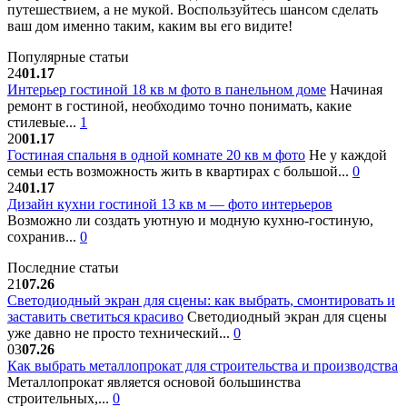
путешествием, а не мукой. Воспользуйтесь шансом сделать
ваш дом именно таким, каким вы его видите!
Популярные статьи
24
01.17
Интерьер гостиной 18 кв м фото в панельном доме
Начиная
ремонт в гостиной, необходимо точно понимать, какие
стилевые...
1
20
01.17
Гостиная спальня в одной комнате 20 кв м фото
Не у каждой
семьи есть возможность жить в квартирах с большой...
0
24
01.17
Дизайн кухни гостиной 13 кв м — фото интерьеров
Возможно ли создать уютную и модную кухню-гостиную,
сохранив...
0
Последние статьи
21
07.26
Светодиодный экран для сцены: как выбрать, смонтировать и
заставить светиться красиво
Светодиодный экран для сцены
уже давно не просто технический...
0
03
07.26
Как выбрать металлопрокат для строительства и производства
Металлопрокат является основой большинства
строительных,...
0