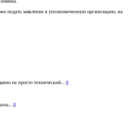
 обмена.
орно подать заявление в уполномоченную организацию, на
авно не просто технический...
0
ыха...
0