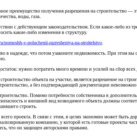
вное преимущество получения разрешения на строительство — эт
ества, воды, газа.
тствии с действующим законодательством. Если какое-либо из тр
осить какие-либо изменения в структуру.
ru/pomoshh-v-poluchenii-razresheniya-na-stroitelstvo
.
о в надежде, что потом узаконите недвижимость. При этом вы с
но.
достаток: нужно потратить много времени и усилий на сбор всех
ительство объекта на участке, является разрешение на строит
 строительство, а без подтверждающей документации невозможно
троительство. Помимо потребности собственника в дополнитель
зопасность и внешний вид возводимого объекта должны соответс
шившего строить.
сего проекта. В связи с этим, в целях экономии может быть дор
ециализированную компанию, у которой есть готовые проекты час
есь, что он защищен авторскими правами.