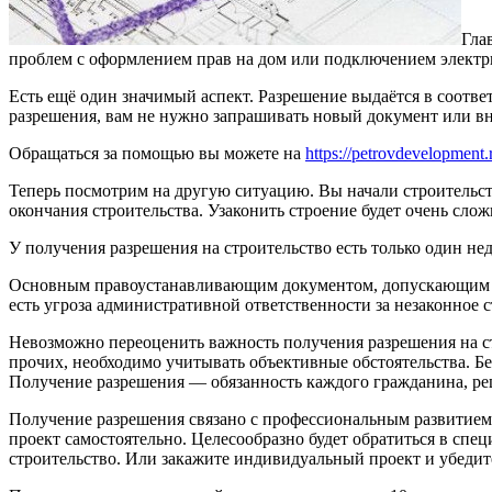
Гла
проблем с оформлением прав на дом или подключением электрич
Есть ещё один значимый аспект. Разрешение выдаётся в соотве
разрешения, вам не нужно запрашивать новый документ или вн
Обращаться за помощью вы можете на
https://petrovdevelopment.
Теперь посмотрим на другую ситуацию. Вы начали строительств
окончания строительства. Узаконить строение будет очень слож
У получения разрешения на строительство есть только один не
Основным правоустанавливающим документом, допускающим стро
есть угроза административной ответственности за незаконное
Невозможно переоценить важность получения разрешения на с
прочих, необходимо учитывать объективные обстоятельства. Бе
Получение разрешения — обязанность каждого гражданина, ре
Получение разрешения связано с профессиональным развитием в
проект самостоятельно. Целесообразно будет обратиться в сп
строительство. Или закажите индивидуальный проект и убедит