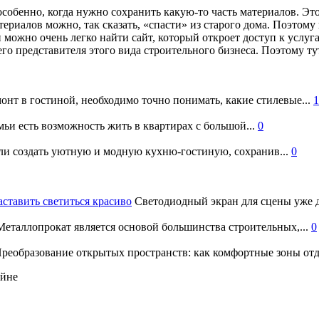
особенно, когда нужно сохранить какую-то часть материалов. Это
риалов можно, так сказать, «спасти» из старого дома. Поэтому 
и можно очень легко найти сайт, который откроет доступ к услу
его представителя этого вида строительного бизнеса. Поэтому 
онт в гостиной, необходимо точно понимать, какие стилевые...
1
ьи есть возможность жить в квартирах с большой...
0
и создать уютную и модную кухню-гостиную, сохранив...
0
аставить светиться красиво
Светодиодный экран для сцены уже д
еталлопрокат является основой большинства строительных,...
0
реобразование открытых пространств: как комфортные зоны отд
айне