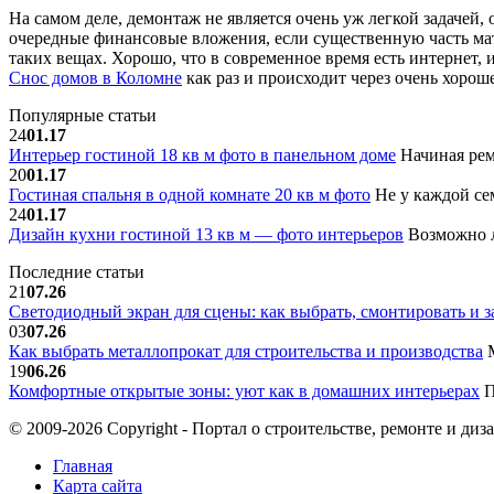
На самом деле, демонтаж не является очень уж легкой задачей, 
очередные финансовые вложения, если существенную часть мате
таких вещах. Хорошо, что в современное время есть интернет, 
Снос домов в Коломне
как раз и происходит через очень хорош
Популярные статьи
24
01.17
Интерьер гостиной 18 кв м фото в панельном доме
Начиная рем
20
01.17
Гостиная спальня в одной комнате 20 кв м фото
Не у каждой сем
24
01.17
Дизайн кухни гостиной 13 кв м — фото интерьеров
Возможно л
Последние статьи
21
07.26
Светодиодный экран для сцены: как выбрать, смонтировать и з
03
07.26
Как выбрать металлопрокат для строительства и производства
М
19
06.26
Комфортные открытые зоны: уют как в домашних интерьерах
П
© 2009-2026 Copyright - Портал о строительстве, ремонте и диз
Главная
Карта сайта