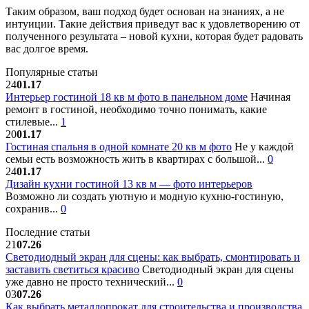
Таким образом, ваш подход будет основан на знаниях, а не
интуиции. Такие действия приведут вас к удовлетворению от
полученного результата – новой кухни, которая будет радовать
вас долгое время.
Популярные статьи
24
01.17
Интерьер гостиной 18 кв м фото в панельном доме
Начиная
ремонт в гостиной, необходимо точно понимать, какие
стилевые...
1
20
01.17
Гостиная спальня в одной комнате 20 кв м фото
Не у каждой
семьи есть возможность жить в квартирах с большой...
0
24
01.17
Дизайн кухни гостиной 13 кв м — фото интерьеров
Возможно ли создать уютную и модную кухню-гостиную,
сохранив...
0
Последние статьи
21
07.26
Светодиодный экран для сцены: как выбрать, смонтировать и
заставить светиться красиво
Светодиодный экран для сцены
уже давно не просто технический...
0
03
07.26
Как выбрать металлопрокат для строительства и производства