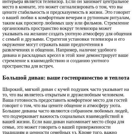
интерьера является телевизор. Если он занимает центральное
место в комнате, это может сигнализировать о том, что вы
цените стабильность и предсказуемость в жизни. Это говорит
о вашей любви к комфортным вечерам и рутинным ритуалам,
таким как просмотр любимых шоу или фильмов. Стремление
организовать пространство вокруг телевизора может
указывать на желание создать уютную атмосферу для общения
с семьей и друзьями. Стратегия установки телевизора и его
окружение могут отражать ваши предпочтения в
развлечениях и общении. Например, наличие удобного
дивана и раскладных кресел в этой зоне демонстрирует ваше
стремление к взаимодействию и созданию уютного
пространства для встреч.
Большой диван: ваше гостеприимство и теплота
Широкий, мягкий диван с кучей подушек часто указывает на
то, что вы являетесь открытым и дружелюбным человеком.
Ваша готовность предоставить комфортное место для гостей
говорит о том, что вы цените общение и атмосферу уюта.
Большие диваны часто являются собранием любимых людей,
что подчеркивает важность социальных взаимодействий в
вашей жизни. Если ваш диван напоминает место сбора для
семьи, это может говорить о вашей приверженности
традициям и ценности семейных уз. Кроме того, важно