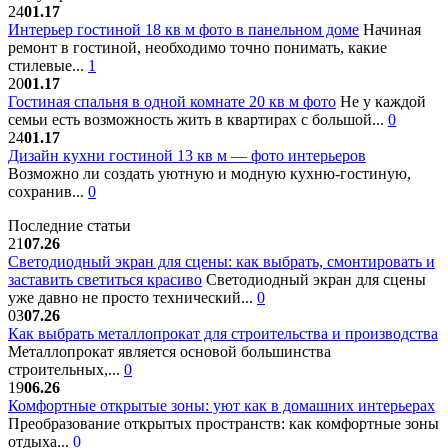
24
01.17
Интерьер гостиной 18 кв м фото в панельном доме
Начиная
ремонт в гостиной, необходимо точно понимать, какие
стилевые...
1
20
01.17
Гостиная спальня в одной комнате 20 кв м фото
Не у каждой
семьи есть возможность жить в квартирах с большой...
0
24
01.17
Дизайн кухни гостиной 13 кв м — фото интерьеров
Возможно ли создать уютную и модную кухню-гостиную,
сохранив...
0
Последние статьи
21
07.26
Светодиодный экран для сцены: как выбрать, смонтировать и
заставить светиться красиво
Светодиодный экран для сцены
уже давно не просто технический...
0
03
07.26
Как выбрать металлопрокат для строительства и производства
Металлопрокат является основой большинства
строительных,...
0
19
06.26
Комфортные открытые зоны: уют как в домашних интерьерах
Преобразование открытых пространств: как комфортные зоны
отдыха...
0