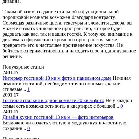
дизайна.
Таким образом, создание стильной и функциональной
порошковой комнаты возможен благодаря контрасту.
Совмещая различные цвета, текстуры и элементы декора, вы
можете создать уникальное пространство, которое будет
радовать как вас, так и ваших гостей. К тому же, внимание к
деталям в оформлении скромного пространства может
превратить его в настоящее произведение искусства. Не
бойтесь экспериментировать и находить свое индивидуальное
решение.
Популярные статьи
24
01.17
Интерьер гостиной 18 кв м фото в панельном доме
Начиная
ремонт в гостиной, необходимо точно понимать, какие
стилевые...
1
20
01.17
Гостиная спальня в одной комнате 20 кв м фото
Не у каждой
семьи есть возможность жить в квартирах с большой...
0
24
01.17
Дизайн кухни гостиной 13 кв м — фото интерьеров
Возможно ли создать уютную и модную кухню-гостиную,
сохранив...
0
Последние статьи