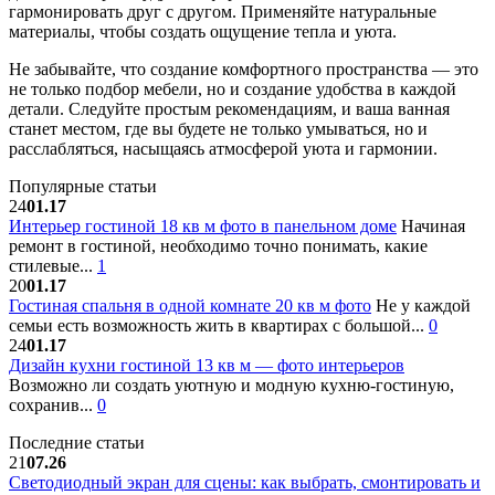
гармонировать друг с другом. Применяйте натуральные
материалы, чтобы создать ощущение тепла и уюта.
Не забывайте, что создание комфортного пространства — это
не только подбор мебели, но и создание удобства в каждой
детали. Следуйте простым рекомендациям, и ваша ванная
станет местом, где вы будете не только умываться, но и
расслабляться, насыщаясь атмосферой уюта и гармонии.
Популярные статьи
24
01.17
Интерьер гостиной 18 кв м фото в панельном доме
Начиная
ремонт в гостиной, необходимо точно понимать, какие
стилевые...
1
20
01.17
Гостиная спальня в одной комнате 20 кв м фото
Не у каждой
семьи есть возможность жить в квартирах с большой...
0
24
01.17
Дизайн кухни гостиной 13 кв м — фото интерьеров
Возможно ли создать уютную и модную кухню-гостиную,
сохранив...
0
Последние статьи
21
07.26
Светодиодный экран для сцены: как выбрать, смонтировать и