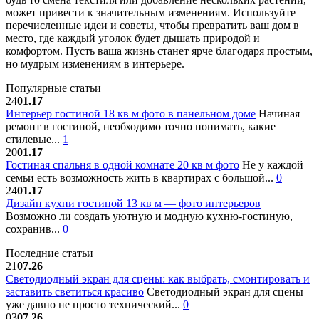
может привести к значительным изменениям. Используйте
перечисленные идеи и советы, чтобы превратить ваш дом в
место, где каждый уголок будет дышать природой и
комфортом. Пусть ваша жизнь станет ярче благодаря простым,
но мудрым изменениям в интерьере.
Популярные статьи
24
01.17
Интерьер гостиной 18 кв м фото в панельном доме
Начиная
ремонт в гостиной, необходимо точно понимать, какие
стилевые...
1
20
01.17
Гостиная спальня в одной комнате 20 кв м фото
Не у каждой
семьи есть возможность жить в квартирах с большой...
0
24
01.17
Дизайн кухни гостиной 13 кв м — фото интерьеров
Возможно ли создать уютную и модную кухню-гостиную,
сохранив...
0
Последние статьи
21
07.26
Светодиодный экран для сцены: как выбрать, смонтировать и
заставить светиться красиво
Светодиодный экран для сцены
уже давно не просто технический...
0
03
07.26