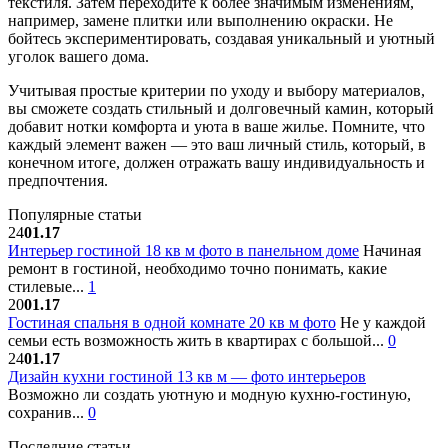
текстиля. Затем переходите к более значимым изменениям,
например, замене плитки или выполнению окраски. Не
бойтесь экспериментировать, создавая уникальный и уютный
уголок вашего дома.
Учитывая простые критерии по уходу и выбору материалов,
вы сможете создать стильный и долговечный камин, который
добавит нотки комфорта и уюта в ваше жилье. Помните, что
каждый элемент важен — это ваш личный стиль, который, в
конечном итоге, должен отражать вашу индивидуальность и
предпочтения.
Популярные статьи
24
01.17
Интерьер гостиной 18 кв м фото в панельном доме
Начиная
ремонт в гостиной, необходимо точно понимать, какие
стилевые...
1
20
01.17
Гостиная спальня в одной комнате 20 кв м фото
Не у каждой
семьи есть возможность жить в квартирах с большой...
0
24
01.17
Дизайн кухни гостиной 13 кв м — фото интерьеров
Возможно ли создать уютную и модную кухню-гостиную,
сохранив...
0
Последние статьи