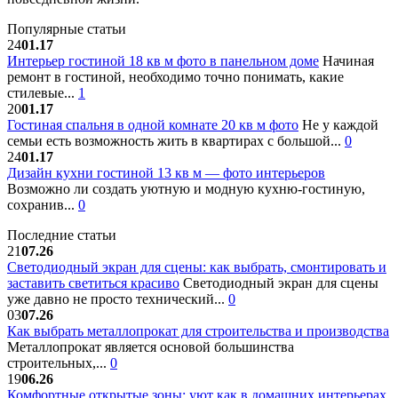
Популярные статьи
24
01.17
Интерьер гостиной 18 кв м фото в панельном доме
Начиная
ремонт в гостиной, необходимо точно понимать, какие
стилевые...
1
20
01.17
Гостиная спальня в одной комнате 20 кв м фото
Не у каждой
семьи есть возможность жить в квартирах с большой...
0
24
01.17
Дизайн кухни гостиной 13 кв м — фото интерьеров
Возможно ли создать уютную и модную кухню-гостиную,
сохранив...
0
Последние статьи
21
07.26
Светодиодный экран для сцены: как выбрать, смонтировать и
заставить светиться красиво
Светодиодный экран для сцены
уже давно не просто технический...
0
03
07.26
Как выбрать металлопрокат для строительства и производства
Металлопрокат является основой большинства
строительных,...
0
19
06.26
Комфортные открытые зоны: уют как в домашних интерьерах