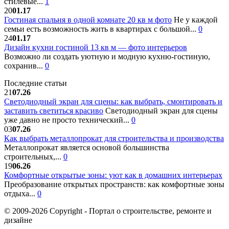
стилевые...
1
20
01.17
Гостиная спальня в одной комнате 20 кв м фото
Не у каждой
семьи есть возможность жить в квартирах с большой...
0
24
01.17
Дизайн кухни гостиной 13 кв м — фото интерьеров
Возможно ли создать уютную и модную кухню-гостиную,
сохранив...
0
Последние статьи
21
07.26
Светодиодный экран для сцены: как выбрать, смонтировать и
заставить светиться красиво
Светодиодный экран для сцены
уже давно не просто технический...
0
03
07.26
Как выбрать металлопрокат для строительства и производства
Металлопрокат является основой большинства
строительных,...
0
19
06.26
Комфортные открытые зоны: уют как в домашних интерьерах
Преобразование открытых пространств: как комфортные зоны
отдыха...
0
© 2009-2026 Copyright - Портал о строительстве, ремонте и
дизайне