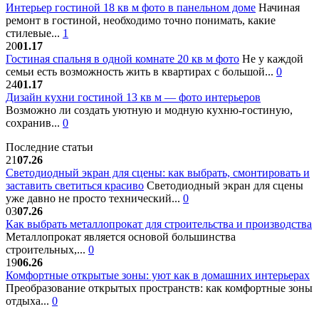
Интерьер гостиной 18 кв м фото в панельном доме
Начиная
ремонт в гостиной, необходимо точно понимать, какие
стилевые...
1
20
01.17
Гостиная спальня в одной комнате 20 кв м фото
Не у каждой
семьи есть возможность жить в квартирах с большой...
0
24
01.17
Дизайн кухни гостиной 13 кв м — фото интерьеров
Возможно ли создать уютную и модную кухню-гостиную,
сохранив...
0
Последние статьи
21
07.26
Светодиодный экран для сцены: как выбрать, смонтировать и
заставить светиться красиво
Светодиодный экран для сцены
уже давно не просто технический...
0
03
07.26
Как выбрать металлопрокат для строительства и производства
Металлопрокат является основой большинства
строительных,...
0
19
06.26
Комфортные открытые зоны: уют как в домашних интерьерах
Преобразование открытых пространств: как комфортные зоны
отдыха...
0