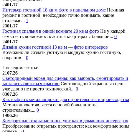
24
01.17
Интерьер гостиной 18 кв м фото в панельном доме
Начиная
ремонт в гостиной, необходимо точно понимать, какие
стилевые...
1
20
01.17
Гостиная спальня в одной комнате 20 кв м фото
Не у каждой
семьи есть возможность жить в квартирах с большой...
0
24
01.17
Дизайн кухни гостиной 13 кв м — фото интерьеров
Возможно ли создать уютную и модную кухню-гостиную,
сохранив...
0
Последние статьи
21
07.26
Светодиодный экран для сцены: как выбрать, смонтировать и
заставить светиться красиво
Светодиодный экран для сцены
уже давно не просто технический...
0
03
07.26
Как выбрать металлопрокат для строительства и производства
Металлопрокат является основой большинства
строительных,...
0
19
06.26
Комфортные открытые зоны: уют как в домашних интерьерах
Преобразование открытых пространств: как комфортные зоны
отдыха...
0