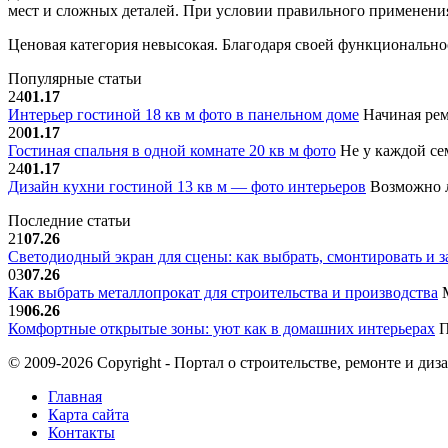
мест и сложных деталей. При условии правильного применени
Ценовая категория невысокая. Благодаря своей функциональност
Популярные статьи
24
01.17
Интерьер гостиной 18 кв м фото в панельном доме
Начиная рем
20
01.17
Гостиная спальня в одной комнате 20 кв м фото
Не у каждой сем
24
01.17
Дизайн кухни гостиной 13 кв м — фото интерьеров
Возможно л
Последние статьи
21
07.26
Светодиодный экран для сцены: как выбрать, смонтировать и з
03
07.26
Как выбрать металлопрокат для строительства и производства
М
19
06.26
Комфортные открытые зоны: уют как в домашних интерьерах
П
© 2009-2026 Copyright - Портал о строительстве, ремонте и диз
Главная
Карта сайта
Контакты