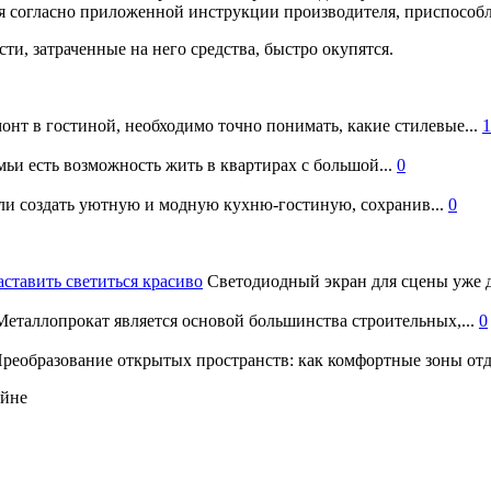
я согласно приложенной инструкции производителя, приспособл
и, затраченные на него средства, быстро окупятся.
онт в гостиной, необходимо точно понимать, какие стилевые...
1
ьи есть возможность жить в квартирах с большой...
0
и создать уютную и модную кухню-гостиную, сохранив...
0
аставить светиться красиво
Светодиодный экран для сцены уже д
еталлопрокат является основой большинства строительных,...
0
реобразование открытых пространств: как комфортные зоны отд
айне