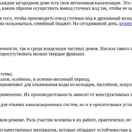
каждом загородном доме есть своя автономная канализация. Это 
м, каким образом осуществить вывод сточных вод так, чтобы не 
того, чтобы производить отвод сточных вод в дренажный колод
 ими пользоваться, семейный бюджет. На сегодняшний день,
купит
нности, так и среди владельцев частных домов. Насосы такого 
 присутствовать мелкие твердые фракции.
стемы;
алов, особенно, в осеннее-весенний период;
 применяют для откачивания воды из колодцев, бассейнов, иску
применение. Их производительность зависит от конструктивных 
для откачки канализационных систем, но и в оросительных уст
ком режиме. Роль участия человека в их работе, практически, не 
из качественных материалов, которые обладают устойчивостью к 