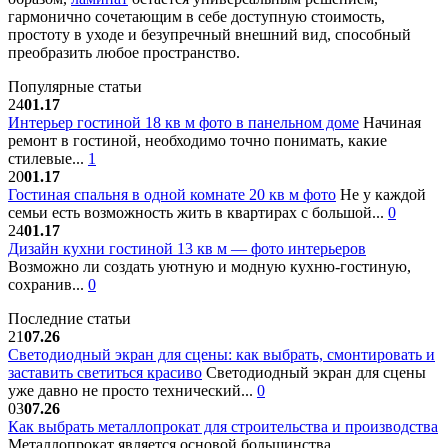
гармонично сочетающим в себе доступную стоимость,
простоту в уходе и безупречный внешний вид, способный
преобразить любое пространство.
Популярные статьи
24
01.17
Интерьер гостиной 18 кв м фото в панельном доме
Начиная
ремонт в гостиной, необходимо точно понимать, какие
стилевые...
1
20
01.17
Гостиная спальня в одной комнате 20 кв м фото
Не у каждой
семьи есть возможность жить в квартирах с большой...
0
24
01.17
Дизайн кухни гостиной 13 кв м — фото интерьеров
Возможно ли создать уютную и модную кухню-гостиную,
сохранив...
0
Последние статьи
21
07.26
Светодиодный экран для сцены: как выбрать, смонтировать и
заставить светиться красиво
Светодиодный экран для сцены
уже давно не просто технический...
0
03
07.26
Как выбрать металлопрокат для строительства и производства
Металлопрокат является основой большинства