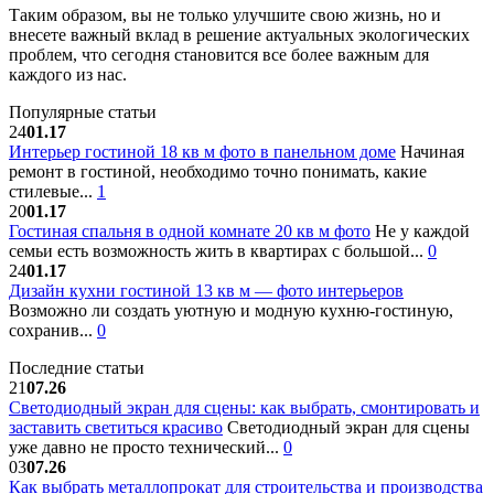
Таким образом, вы не только улучшите свою жизнь, но и
внесете важный вклад в решение актуальных экологических
проблем, что сегодня становится все более важным для
каждого из нас.
Популярные статьи
24
01.17
Интерьер гостиной 18 кв м фото в панельном доме
Начиная
ремонт в гостиной, необходимо точно понимать, какие
стилевые...
1
20
01.17
Гостиная спальня в одной комнате 20 кв м фото
Не у каждой
семьи есть возможность жить в квартирах с большой...
0
24
01.17
Дизайн кухни гостиной 13 кв м — фото интерьеров
Возможно ли создать уютную и модную кухню-гостиную,
сохранив...
0
Последние статьи
21
07.26
Светодиодный экран для сцены: как выбрать, смонтировать и
заставить светиться красиво
Светодиодный экран для сцены
уже давно не просто технический...
0
03
07.26
Как выбрать металлопрокат для строительства и производства