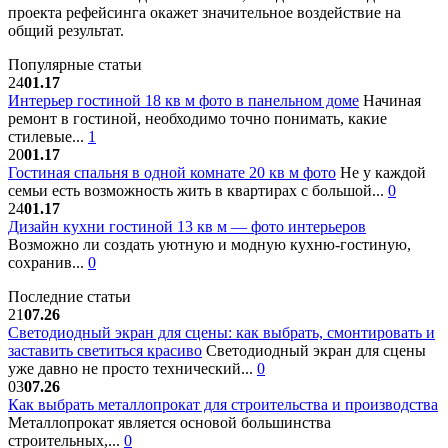
проекта рефейсинга окажет значительное воздействие на
общий результат.
Популярные статьи
24
01.17
Интерьер гостиной 18 кв м фото в панельном доме
Начиная
ремонт в гостиной, необходимо точно понимать, какие
стилевые...
1
20
01.17
Гостиная спальня в одной комнате 20 кв м фото
Не у каждой
семьи есть возможность жить в квартирах с большой...
0
24
01.17
Дизайн кухни гостиной 13 кв м — фото интерьеров
Возможно ли создать уютную и модную кухню-гостиную,
сохранив...
0
Последние статьи
21
07.26
Светодиодный экран для сцены: как выбрать, смонтировать и
заставить светиться красиво
Светодиодный экран для сцены
уже давно не просто технический...
0
03
07.26
Как выбрать металлопрокат для строительства и производства
Металлопрокат является основой большинства
строительных,...
0