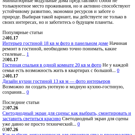
Миниатюрные модульные дома представляют собой не
толькоуютное место проживания, но и активно способствуют
устойчивому развитию, экономии ресурсов и заботе о
природе. Выбирая такой вариант, вы действуете не только в
своих интересах, но и заботитесь о будущем планеты.
Популярные статьи
24
01.17
Интерьер гостиной 18 кв м фото в панельном доме
Начиная
ремонт в гостиной, необходимо точно понимать, какие
стилевые...
1
20
01.17
Гостиная спальня в одной комнате 20 кв м фото
Не у каждой
семьи есть возможность жить в квартирах с большой...
0
24
01.17
Дизайн кухни гостиной 13 кв м — фото интерьеров
Возможно ли создать уютную и модную кухню-гостиную,
сохранив...
0
Последние статьи
21
07.26
Светодиодный экран для сцены: как выбрать, смонтировать и
заставить светиться красиво
Светодиодный экран для сцены
уже давно не просто технический...
0
03
07.26
Как выбрать металлопрокат для строительства и производства