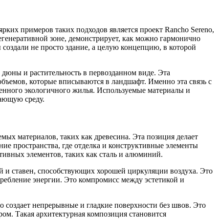
рких примеров таких подходов является проект Rancho Sereno,
егенеративной зоне, демонстрирует, как можно гармонично
создали не просто здание, а целую концепцию, в которой
е дюны и растительность в первозданном виде. Эта
бъемов, которые вписываются в ландшафт. Именно эта связь с
енного экологичного жилья. Используемые материалы и
ающую среду.
мых материалов, таких как древесина. Эта позиция делает
ие пространства, где отделка и конструктивные элементы
тивных элементов, таких как сталь и алюминий.
й и ставен, способствующих хорошей циркуляции воздуха. Это
требление энергии. Это компромисс между эстетикой и
 создает непрерывные и гладкие поверхности без швов. Это
ером. Такая архитектурная композиция становится