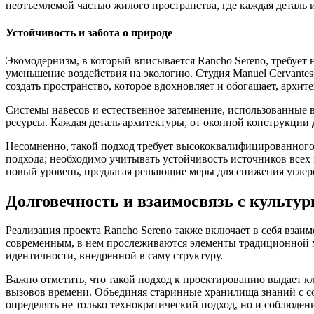
неотъемлемой частью жилого пространства, где каждая деталь 
Устойчивость и забота о природе
Экомодернизм, в который вписывается Rancho Sereno, требует
уменьшение воздействия на экологию. Студия Manuel Cervantes E
создать пространство, которое вдохновляет и обогащает, архит
Системы навесов и естественное затемнение, использованные в
ресурсы. Каждая деталь архитектуры, от оконной конструкции
Несомненно, такой подход требует высококвалифицированного 
подхода; необходимо учитывать устойчивость источников всех м
новый уровень, предлагая решающие меры для снижения углеро
Долговечность и взаимосвязь с культу
Реализация проекта Rancho Sereno также включает в себя взаи
современным, в нем прослеживаются элементы традиционной ме
идентичности, внедренной в саму структуру.
Важно отметить, что такой подход к проектированию выдает к
вызовов времени. Объединяя старинные хранилища знаний с с
определять не только технократический подход, но и соблюде