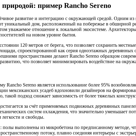
 природой: пример Rancho Sereno
йчивое развитие и интеграцию с окружающей средой. Одним из я
Этот уникальный дом, расположенный на побережье в обширной р
том уважаемое отношение к локальной экосистеме. Архитекторы 
посетителей на новом уровне бытия.
стоянии 120 метров от берега, что позволяет сохранить местны
лощади, спроектированной как серия одноэтажных деревянных о
нешними пространствами делают Rancho Sereno образцом соврем
развитию, что позволяет минимизировать воздействие на окруж
у Rancho Sereno является использование более 95% возобновляе
иции мексиканских усадеб вдохновили дизайнеров на формирован
о, такой подход снижает зависимость от более тяжелых конструк
достигается за счёт применяемых подвижных деревянных панеле
механических систем охлаждения, что значительно уменьшает по
легкости и свободы.
 полы выполнены из микробетона по предписанному методе, что
 пространственному потоку, плавно соединяя интерьеры с экстрь