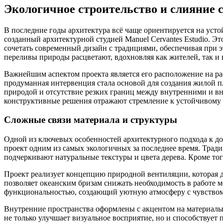
Экологичное строительство и слияние с
В последние годы архитектура всё чаще ориентируется на усто
созданный архитектурной студией Manuel Cervantes Estudio. 
сочетать современный дизайн с традициями, обеспечивая при э
переливы природы расцветают, вдохновляя как жителей, так и 
Важнейшим аспектом проекта является его расположение на рас
продуманная интервенция стала основой для создания жилой п
природой и отсутствие резких границ между внутренними и в
конструктивные решения отражают стремление к устойчивому 
Сложные связи материала и структуры
Одной из ключевых особенностей архитектурного подхода к дом
проект одним из самых экологичных за последнее время. Трад
подчеркивают натуральные текстуры и цвета дерева. Кроме тог
Проект реализует концепцию природной вентиляции, которая 
позволяет океанским бризам снижать необходимость в работе 
функциональностью, создающий уютную атмосферу с чувством 
Внутренние пространства оформлены с акцентом на материалы:
не только улучшает визуальное восприятие, но и способствует