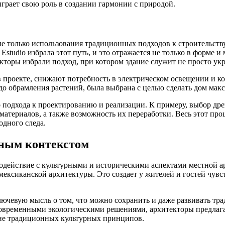
играет свою роль в создании гармонии с природой.
 не только использования традиционных подходов к строительст
studio избрала этот путь, и это отражается не только в форме и 
екторы избрали подход, при котором здание служит не просто ук
 проекте, снижают потребность в электрическом освещении и ко
 до обрамления растений, была выбрана с целью сделать дом ма
подхода к проектированию и реализации. К примеру, выбор древ
атериалов, а также возможность их переработки. Весь этот проц
дного следа.
рным контекстом
модействие с культурными и историческими аспектами местной ар
ксиканской архитектуры. Это создает у жителей и гостей чувст
лючевую мысль о том, что можно сохранить и даже развивать тр
овременными экологическими решениями, архитекторы предлага
ние традиционных культурных принципов.