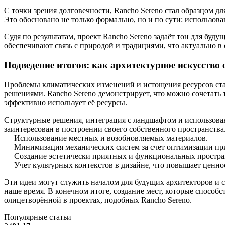
С точки зрения долговечности, Rancho Sereno стал образцом д
Это обосновано не только формально, но и по сути: использов
Судя по результатам, проект Rancho Sereno задаёт тон для бу
обеспечивают связь с природой и традициями, что актуально в
Подведение итогов: как архитектурное искусство
Проблемы климатических изменений и истощения ресурсов ста
решениями. Rancho Sereno демонстрирует, что можно сочетать
эффективно использует её ресурсы.
Структурные решения, интеграция с ландшафтом и использован
заинтересован в построении своего собственного пространств
— Использование местных и возобновляемых материалов.
— Минимизация механических систем за счет оптимизации пр
— Создание эстетически приятных и функциональных простра
— Учет культурных контекстов в дизайне, что повышает ценно
Эти идеи могут служить началом для будущих архитекторов и 
наше время. В конечном итоге, создание мест, которые способ
олицетворённой в проектах, подобных Rancho Sereno.
Популярные статьи