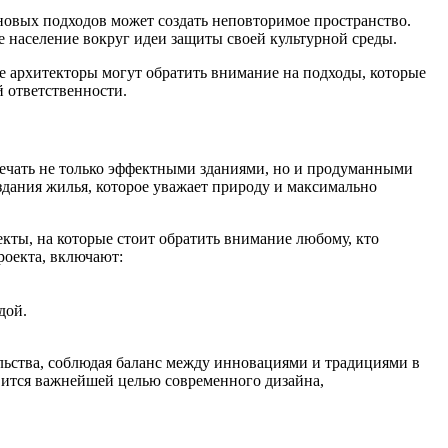
 новых подходов может создать неповторимое пространство.
е население вокруг идеи защиты своей культурной среды.
гие архитекторы могут обратить внимание на подходы, которые
й ответственности.
вечать не только эффектными зданиями, но и продуманными
здания жилья, которое уважает природу и максимально
кты, на которые стоит обратить внимание любому, кто
роекта, включают:
дой.
ельства, соблюдая баланс между инновациями и традициями в
овится важнейшей целью современного дизайна,