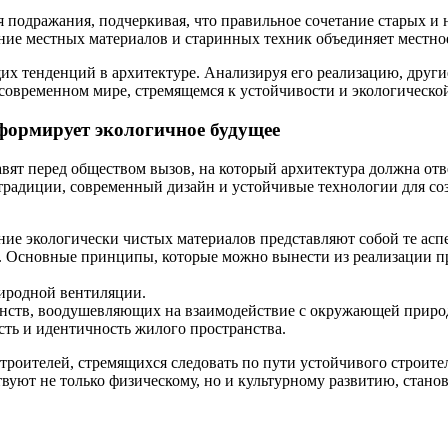
ля подражания, подчеркивая, что правильное сочетание старых и
ание местных материалов и старинных техник объединяет местно
дущих тенденций в архитектуре. Анализируя его реализацию, дру
 современном мире, стремящемся к устойчивости и экологическо
 формирует экологичное будущее
вят перед обществом вызов, на который архитектура должна от
 традиции, современный дизайн и устойчивые технологии для со
ие экологически чистых материалов представляют собой те аспе
а. Основные принципы, которые можно вынести из реализации п
иродной вентиляции.
нств, воодушевляющих на взаимодействие с окружающей приро
сть и идентичность жилого пространства.
строителей, стремящихся следовать по пути устойчивого строит
ствуют не только физическому, но и культурному развитию, стан