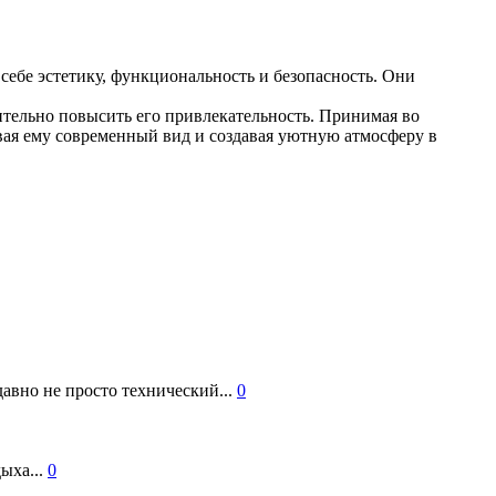
ебе эстетику, функциональность и безопасность. Они
чительно повысить его привлекательность. Принимая во
вая ему современный вид и создавая уютную атмосферу в
авно не просто технический...
0
ыха...
0