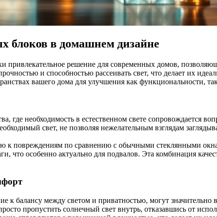
х блоков в домашнем дизайне
ски привлекательное решение для современных домов, позволяющ
прочностью и способностью рассеивать свет, что делает их иде
ранствах вашего дома для улучшения как функциональности, так
а, где необходимость в естественном свете сопровождается воп
обходимый свет, не позволяя нежелательным взглядам заглядыва
ью к повреждениям по сравнению с обычными стеклянными окна
ги, что особенно актуально для подвалов. Эта комбинация каче
мфорт
ние к балансу между светом и приватностью, могут значительно 
просто пропустить солнечный свет внутрь, отказавшись от испо