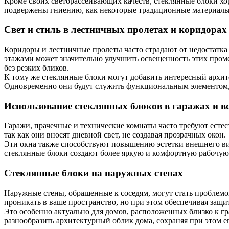
Кроме своих светорассеивающих качеств, стеклянные блоки хо
подвержены гниению, как некоторые традиционные материалы, и
Свет и стиль в лестничных пролетах и коридорах
Коридоры и лестничные пролеты часто страдают от недостатка
этажами может значительно улучшить освещенность этих проме
без резких бликов.
К тому же стеклянные блоки могут добавить интересный архит
Одновременно они будут служить функциональным элементом, с
Использование стеклянных блоков в гаражах и 
Гаражи, прачечные и технические комнаты часто требуют естест
так как они вносят дневной свет, не создавая прозрачных окон.
Эти окна также способствуют повышению эстетки внешнего вид
стеклянные блоки создают более яркую и комфортную рабочую 
Стеклянные блоки на наружных стенах
Наружные стены, обращенные к соседям, могут стать проблемой
проникать в ваше пространство, но при этом обеспечивая защ
Это особенно актуально для домов, расположенных близко к гр
разнообразить архитектурный облик дома, сохраняя при этом е