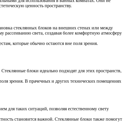
альными для использования в ванных комнатах. Они не
стетическую ценность пространству.
тановка стеклянных блоков на внешних стенах или между
у рассеиванию света, создавая более комфортную атмосферу
стам, которые обычно остаются вне поля зрения.
. Стеклянные блоки идеально подходят для этих пространств,
поля зрения. В прачечных и других технических помещениях
ем для таких ситуаций, позволяя естественному свету
атность становится важной. Стеклянные блоки также помогут