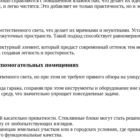
рошо справляются с повышенной влажностью, что делает их иде
 легко чистятся. Это добавляет не только практичность, но и э
 естественного света, что делает их мрачными и неуютными. Ус
жуточных пространств. Такой подход способствует равномерном
ектурный элемент, который придаст современный оттенок тем ме
оздавая легкость и просторность.
вспомогательных помещениях
венного света, но при этом не требуют прямого обзора на улицу
а гаража, сохраняя при этом инструменты и оборудование вне 
среду, что значительно упрощает повседневные задачи.
 касательно приватности. Стеклянные блоки могут стать решени
иту от любопытствующих взглядов.
аницам земельных участков или в городских условиях, где прив
го функциональные качества.