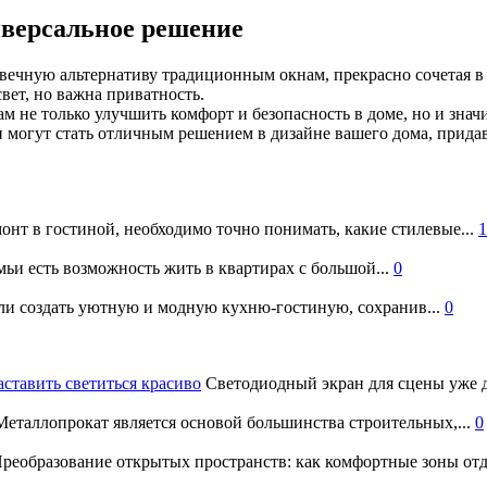
иверсальное решение
ечную альтернативу традиционным окнам, прекрасно сочетая в с
свет, но важна приватность.
м не только улучшить комфорт и безопасность в доме, но и зна
 могут стать отличным решением в дизайне вашего дома, прида
онт в гостиной, необходимо точно понимать, какие стилевые...
1
ьи есть возможность жить в квартирах с большой...
0
и создать уютную и модную кухню-гостиную, сохранив...
0
аставить светиться красиво
Светодиодный экран для сцены уже д
еталлопрокат является основой большинства строительных,...
0
реобразование открытых пространств: как комфортные зоны отд