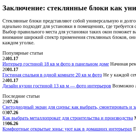
Заключение: стеклянные блоки как ун
Стеклянные блоки представляют собой универсальную и долгов
идеально подходят для установки в помещениях, где требуется 
Выбор правильного места для установки таких окон поможет ва
внимание широкий спектр применения стеклянных блоков, они
каждом уголке.
Популярные статьи
24
01.17
Интерьер гостиной 18 кв м фото в панельном доме
Начиная рем
20
01.17
Гостиная спальня в одной комнате 20 кв м фото
Не у каждой сем
24
01.17
Дизайн кухни гостиной 13 кв м — фото интерьеров
Возможно л
Последние статьи
21
07.26
Светодиодный экран для сцены: как выбрать, смонтировать и з
03
07.26
Как выбрать металлопрокат для строительства и производства
М
19
06.26
Комфортные открытые зоны: уют как в домашних интерьерах
П