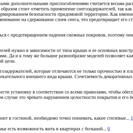
ыми дополнительными приспособлениями считается весьма рас
 образом стоит отметить применение снегозадержателей, так как
рмированием безопасности придомовой территории. Как именно 
внимание на сдерживание слоев снега, что предотвращает его с
ься с предотвращением падения снежных покровов, поэтому они 
ателей нужно в зависимости от типа крыши и ее основных конст
и. Да и к тому же большое разнообразие моделей позволяет каж
ой цели.
озадержателей, которые отличаются не только прочностью в пл
кательного внешнего вида крыши. Сочетаемость декоративных м
вести установку в соответствии со всеми правилами, чтобы обе
м случае это чревато нарушением целостности покрытия и его б
онт в гостиной, необходимо точно понимать, какие стилевые...
1
ьи есть возможность жить в квартирах с большой...
0