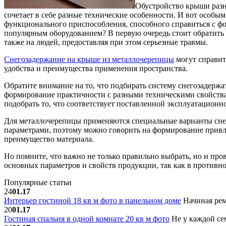
Обустройство крыши разн
сочетает в себе разные технические особенности.
И вот особым
функционального приспособления, способного справиться с фо
популярным оборудованием? В первую очередь стоит обратить 
также на людей, предоставляя при этом серьезные травмы.
Снегозадержание на крыше из металлочерепицы
могут справит
удобства и преимущества применения пространства.
Обратите внимание на то, что подбирать систему снегозадерж
формирование практичности с разными техническими свойствам
подобрать то, что соответствует поставленной эксплуатационн
Для металлочерепицы применяются специальные варианты снег
параметрами, поэтому можно говорить на формирование привле
преимущество материала.
Но помните, что важно не только правильно выбрать, но и про
основных параметров и свойств продукции, так как в противно
Популярные статьи
24
01.17
Интерьер гостиной 18 кв м фото в панельном доме
Начиная рем
20
01.17
Гостиная спальня в одной комнате 20 кв м фото
Не у каждой сем