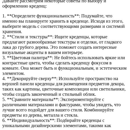
Давайте рассмотрим некоторые советы по выбору и
оформлению креденц:
1. **Определите функциональность**: Подумайте, что
именно вы планируете хранить в креденце. Исходя из этого,
выберите модель с соответствующими размерами и системой
хранения.
2. **Стили и текстуры**: Ищите креденцы, которые
предлагают разнообразные текстуры и отделки, от гладкого
лака до грубого дерева. Это поможет создать интересные
визуальные акценты в вашем интерьере.
3. **Цветовая палитра**: Не бойтесь использовать яркие или
контрастные цвета, чтобы сделать креденцу фокусом в
комнате. Она может быть и функциональным, и эстетическим
элементом.
4. **Декорируйте сверху**: Используйте пространство на
верхней панели креденцы для размещения предметов декора,
таких как картины, цветочные композиции или светильники,
чтобы создать законченный и стильный облик.
5. **Сравните материалы**: Экспериментируйте с
различными материалами и фактурами, чтобы увидеть, что
лучше всего подойдет для вашего стиля. Комбинируйте
предметы из дерева, металла и стекла.
6. **Индивидуальность**: Подбирайте креденцы с
уникальными дизайнерскими элементами, такими как