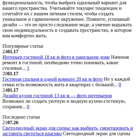
функциональность, чтобы выбрать идеальный вариант для
вашего пространства. Учитывайте текущие тенденции и
сочетайте их с вашим личным стилем, чтобы создать
уникальное и гармоничное окружение. Помните, успешный
дизайн — это не просто следование моде, а умение выражать
свою индивидуальность и создавать пространство, в котором
вам комфортно жить.
Популярные статьи
24
01.17
Интерьер гостиной 18 кв м фото в панельном доме
Начиная
ремонт в гостиной, необходимо точно понимать, какие
стилевые...
1
20
01.17
Гостиная спальня в одной комнате 20 кв м фото
Не у каждой
семьи есть возможность жить в квартирах с большой...
0
24
01.17
Дизайн кухни гостиной 13 кв м — фото интерьеров
Возможно ли создать уютную и модную кухню-гостиную,
сохранив...
0
Последние статьи
21
07.26
Светодиодный экран для сцены: как выбрать, смонтировать и
заставить светиться красиво
Светодиодный экран для сцены