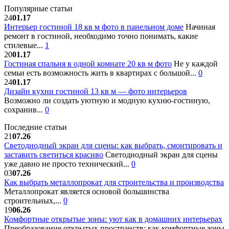
Популярные статьи
24
01.17
Интерьер гостиной 18 кв м фото в панельном доме
Начиная
ремонт в гостиной, необходимо точно понимать, какие
стилевые...
1
20
01.17
Гостиная спальня в одной комнате 20 кв м фото
Не у каждой
семьи есть возможность жить в квартирах с большой...
0
24
01.17
Дизайн кухни гостиной 13 кв м — фото интерьеров
Возможно ли создать уютную и модную кухню-гостиную,
сохранив...
0
Последние статьи
21
07.26
Светодиодный экран для сцены: как выбрать, смонтировать и
заставить светиться красиво
Светодиодный экран для сцены
уже давно не просто технический...
0
03
07.26
Как выбрать металлопрокат для строительства и производства
Металлопрокат является основой большинства
строительных,...
0
19
06.26
Комфортные открытые зоны: уют как в домашних интерьерах
Преобразование открытых пространств: как комфортные зоны