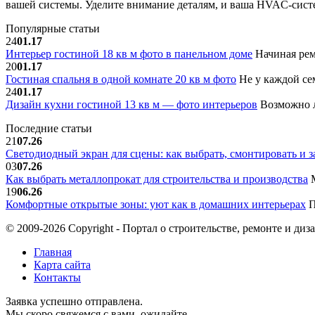
вашей системы. Уделите внимание деталям, и ваша HVAC-сист
Популярные статьи
24
01.17
Интерьер гостиной 18 кв м фото в панельном доме
Начиная рем
20
01.17
Гостиная спальня в одной комнате 20 кв м фото
Не у каждой сем
24
01.17
Дизайн кухни гостиной 13 кв м — фото интерьеров
Возможно л
Последние статьи
21
07.26
Светодиодный экран для сцены: как выбрать, смонтировать и з
03
07.26
Как выбрать металлопрокат для строительства и производства
М
19
06.26
Комфортные открытые зоны: уют как в домашних интерьерах
П
© 2009-2026 Copyright - Портал о строительстве, ремонте и диз
Главная
Карта сайта
Контакты
Заявка успешно отправлена.
Мы скоро свяжемся с вами, ожидайте.