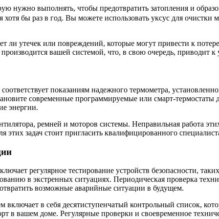
орую нужно выполнять, чтобы предотвратить затопления и обра
 хотя бы раз в год. Вы можете использовать уксус для очистки 
нет ли утечек или повреждений, которые могут привести к поте
 производится вашей системой, что, в свою очередь, приводит к
н соответствует показаниям надежного термометра, установленно
Установите современные программируемые или смарт-термостаты
ие энергии.
ентилятора, ремней и моторов системы. Неправильная работа эти
ля этих задач стоит пригласить квалифицированного специалист
ции
чает регулярное тестирование устройств безопасности, таких 
ированию в экстренных ситуациях. Периодическая проверка техн
дотвратить возможные аварийные ситуации в будущем.
м включает в себя десятиступенчатый контрольный список, ко
орт в вашем доме. Регулярные проверки и своевременное техни