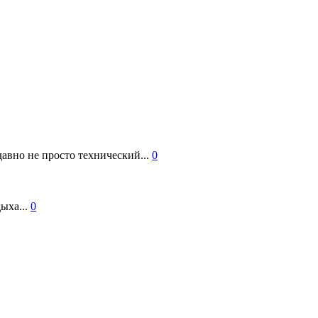
авно не просто технический...
0
ыха...
0