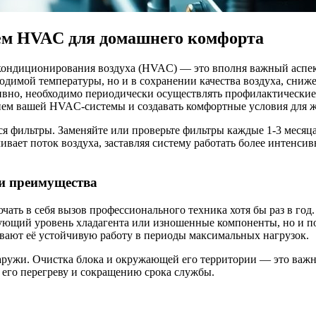
ем HVAC для домашнего комфорта
ондиционирования воздуха (HVAC) — это вполня важный аспект 
димой температуры, но и в сохранении качества воздуха, сниж
ивно, необходимо периодически осуществлять профилактические
нием вашей HVAC-системы и создавать комфортные условия для 
 фильтры. Заменяйте или проверьте фильтры каждые 1-3 месяца,
ивает поток воздуха, заставляя систему работать более интенсив
 и преимущества
ть в себя вызов профессионального техника хотя бы раз в год
вующий уровень хладагента или изношенные компоненты, но и п
вают её устойчивую работу в периоды максимальных нагрузок.
аружи. Очистка блока и окружающей его территории — это важн
 его перегреву и сокращению срока службы.