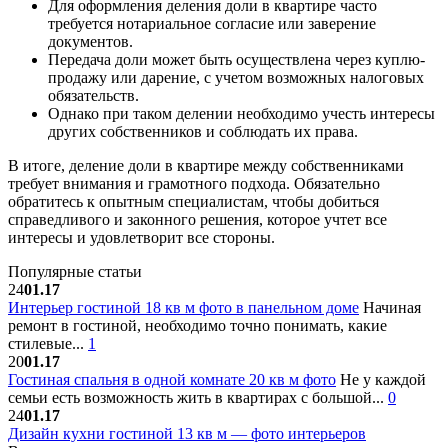
Для оформления деления доли в квартире часто
требуется нотариальное согласие или заверение
документов.
Передача доли может быть осуществлена через куплю-
продажу или дарение, с учетом возможных налоговых
обязательств.
Однако при таком делении необходимо учесть интересы
других собственников и соблюдать их права.
В итоге, деление доли в квартире между собственниками
требует внимания и грамотного подхода. Обязательно
обратитесь к опытным специалистам, чтобы добиться
справедливого и законного решения, которое учтет все
интересы и удовлетворит все стороны.
Популярные статьи
24
01.17
Интерьер гостиной 18 кв м фото в панельном доме
Начиная
ремонт в гостиной, необходимо точно понимать, какие
стилевые...
1
20
01.17
Гостиная спальня в одной комнате 20 кв м фото
Не у каждой
семьи есть возможность жить в квартирах с большой...
0
24
01.17
Дизайн кухни гостиной 13 кв м — фото интерьеров