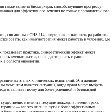
оляя также выявить биомаркеры, способствующие прогрессу
льзован для эффективного лечения не только плоскоклеточного
е, связанным с CHS-114, подчеркивает важность разработок,
трировать, как иммунотерапия может работать в условиях, где
к показывает практика, синергетический эффект может
ность вмешательства, но и адаптировать терапию в
к в области онкологии.
 различных этапах клинических испытаний. Эти данные
м моментом является ситуация, когда врачи могут выбрать
одготавливает почву для более успешной и безопасной
т существенно изменить текущие подходы в лечении рака.
терапии — все это шаги на пути к более эффективным
 и благодаря индивидуальному подходу к каждому пациенту.