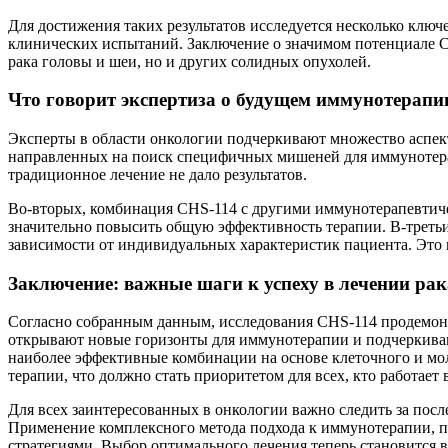
Для достижения таких результатов исследуется несколько клю
клинических испытаний. Заключение о значимом потенциале CH
рака головы и шеи, но и других солидных опухолей.
Что говорит экспертиза о будущем иммунотерапи
Эксперты в области онкологии подчеркивают множество аспект
направленных на поиск специфичных мишеней для иммунотерапи
традиционное лечение не дало результатов.
Во-вторых, комбинация CHS-114 с другими иммунотерапевтиче
значительно повысить общую эффективность терапии. В-третьих
зависимости от индивидуальных характеристик пациента. Это к
Заключение: важные шаги к успеху в лечении рак
Согласно собранным данным, исследования CHS-114 продемонс
открывают новые горизонты для иммунотерапии и подчеркиваю
наиболее эффективные комбинации на основе клеточного и мо
терапии, что должно стать приоритетом для всех, кто работает 
Для всех заинтересованных в онкологии важно следить за посл
Применение комплексного метода подхода к иммунотерапии, п
стратегиями. Выбор оптимального лечения теперь становится 