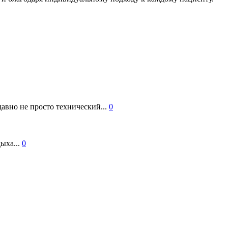
авно не просто технический...
0
ыха...
0