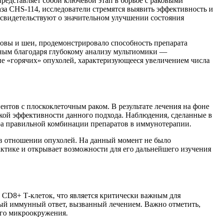
редставляет собой ключевой этап в борьбе с раковыми
за CHS-114, исследователи стремятся выявить эффективность и
ы свидетельствуют о значительном улучшении состояния
овы и шеи, продемонстрировало способность препарата
ожным благодаря глубокому анализу мультиомики —
е «горячих» опухолей, характеризующееся увеличением числа
нтов с плоскоклеточным раком. В результате лечения на фоне
окой эффективности данного подхода. Наблюдения, сделанные в
ора правильной комбинации препаратов в иммунотерапии.
ь в отношении опухолей. На данный момент не было
ктике и открывает возможности для его дальнейшего изучения
 CD8+ Т-клеток, что является критически важным для
ый иммунный ответ, вызванный лечением. Важно отметить,
ого микроокружения.