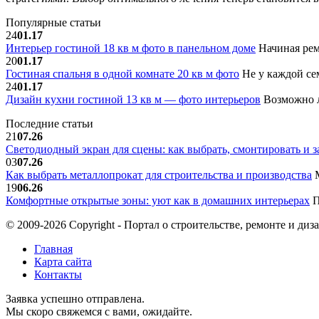
Популярные статьи
24
01.17
Интерьер гостиной 18 кв м фото в панельном доме
Начиная рем
20
01.17
Гостиная спальня в одной комнате 20 кв м фото
Не у каждой сем
24
01.17
Дизайн кухни гостиной 13 кв м — фото интерьеров
Возможно л
Последние статьи
21
07.26
Светодиодный экран для сцены: как выбрать, смонтировать и з
03
07.26
Как выбрать металлопрокат для строительства и производства
М
19
06.26
Комфортные открытые зоны: уют как в домашних интерьерах
П
© 2009-2026 Copyright - Портал о строительстве, ремонте и диз
Главная
Карта сайта
Контакты
Заявка успешно отправлена.
Мы скоро свяжемся с вами, ожидайте.