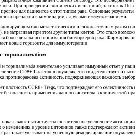
разработанное компанией Coherus Oncology. Это исследование п
 и шеи. При проведении клинических испытаний, таких как 1b фа
 прогноз для пациентов с этот типом рака. Основные результат
анного препарата в комбинации с другими иммунотерапиями.
цидивирующим или метастатическим плоскоклеточным раком гол
), не затрагивая при этом другие типы клеток. Это стало возм
я более детального понимания биомаркеров рака. Формировани
ывает новые горизонты для иммунотерапии.
 с торипалимабом
 и торипалимаба значительно усиливает иммунный ответ у пацие
личение CD8+ Т-клеток в опухолях, что свидетельствует о выс
ается противораковая активность, подчеркивающая важность выб
ает плотность CCR8+ Tregs, что подтверждает его селективност
т безопасность применения данного антитела в клинической пра
 показывают статистически значительное увеличение активации
 о изменениях в уровне цитокинов также подтверждают активн
12 раз также указывает на успешную ремоделирование опухолев