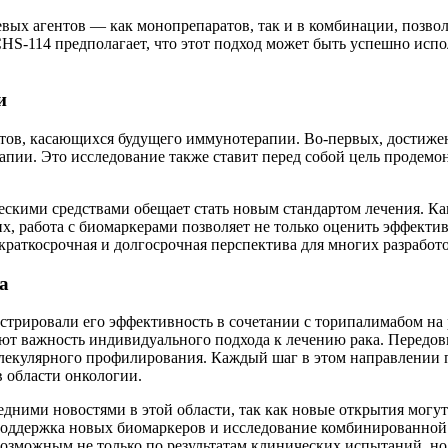
чевых агентов — как монопрепаратов, так и в комбинации, позв
S-114 предполагает, что этот подход может быть успешно испо
и
ов, касающихся будущего иммунотерапии. Во-первых, достижени
и. Это исследование также ставит перед собой цель продемонс
скими средствами обещает стать новым стандартом лечения. Ка
, работа с биомаркерами позволяет не только оценить эффектив
раткосрочная и долгосрочная перспектива для многих разработо
а
трировали его эффективность в сочетании с торипалимабом на
т важность индивидуального подхода к лечению рака. Передовы
лекулярного профилирования. Каждый шаг в этом направлении п
в области онкологии.
едними новостями в этой области, так как новые открытия могу
оддержка новых биомаркеров и исследование комбинированной 
возможным не только по результатам клинических испытаний, но