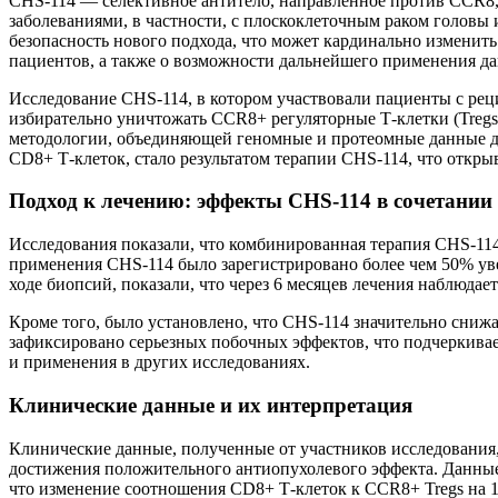
CHS-114 — селективное антитело, направленное против CCR8, 
заболеваниями, в частности, с плоскоклеточным раком головы
безопасность нового подхода, что может кардинально изменить
пациентов, а также о возможности дальнейшего применения д
Исследование CHS-114, в котором участвовали пациенты с ре
избирательно уничтожать CCR8+ регуляторные Т-клетки (Tregs
методологии, объединяющей геномные и протеомные данные дл
CD8+ Т-клеток, стало результатом терапии CHS-114, что откр
Подход к лечению: эффекты CHS-114 в сочетании
Исследования показали, что комбинированная терапия CHS-114
применения CHS-114 было зарегистрировано более чем 50% уве
ходе биопсий, показали, что через 6 месяцев лечения наблюд
Кроме того, было установлено, что CHS-114 значительно сниж
зафиксировано серьезных побочных эффектов, что подчеркивае
и применения в других исследованиях.
Клинические данные и их интерпретация
Клинические данные, полученные от участников исследования,
достижения положительного антиопухолевого эффекта. Данные
что изменение соотношения CD8+ Т-клеток к CCR8+ Tregs на 