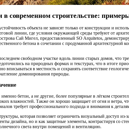
и в современном строительстве: пример
устойчивость объекта не зависят только от конструкции и испол
говой линии, где условия окружающей среды требуют от архитек
острова Сай Мигел, предоставленный SO Arquitetos, демонстриру
чественного бетона в сочетании с продуманной архитектурной 
 последнем свободном участке вдоль линии старых домов, что тр
доточились на природных формах и текстурах, что в итоге пр
 вписываться в местность и сохранять соответствие геологичес
ечатление доминирования природы.
ачение
именно бетон, а не другие, более популярные в лёгком строител
оких влажностей. Также он хорошо защищает от огня и ветра, чт
риалов требует профессионального подхода и внимания к деталя
руктуры, которая позволяет ограничить визуальный доступ из-з
нты дизайна, но и как защитные элементы, контрастируя со стен
солнечного света внутри помещений и вентиляцию.