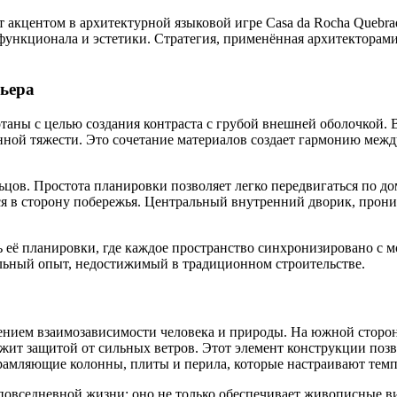
т акцентом в архитектурной языковой игре Casa da Rocha Quebr
 функционала и эстетики. Стратегия, применённая архитекторам
рьера
таны с целью создания контраста с грубой внешней оболочкой. 
нной тяжести. Это сочетание материалов создает гармонию меж
льцов. Простота планировки позволяет легко передвигаться по д
тся в сторону побережья. Центральный внутренний дворик, прони
её планировки, где каждое пространство синхронизировано с мор
альный опыт, недостижимый в традиционном строительстве.
нием взаимозависимости человека и природы. На южной стороне
ужит защитой от сильных ветров. Этот элемент конструкции позв
брамляющие колонны, плиты и перила, которые настраивают темп
повседневной жизни: оно не только обеспечивает живописные ви