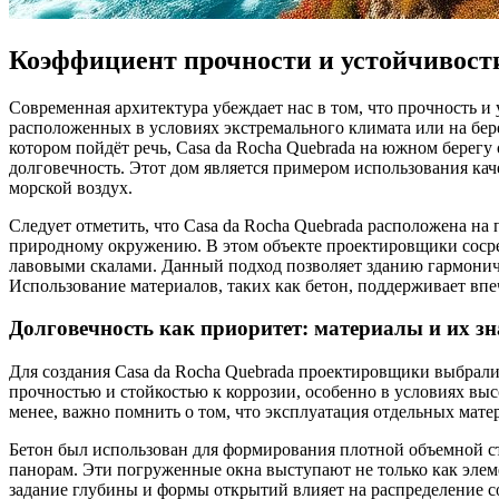
Коэффициент прочности и устойчивост
Современная архитектура убеждает нас в том, что прочность и 
расположенных в условиях экстремального климата или на бере
котором пойдёт речь, Casa da Rocha Quebrada на южном берегу 
долговечность. Этот дом является примером использования ка
морской воздух.
Следует отметить, что Casa da Rocha Quebrada расположена на
природному окружению. В этом объекте проектировщики сосре
лавовыми скалами. Данный подход позволяет зданию гармонично
Использование материалов, таких как бетон, поддерживает вп
Долговечность как приоритет: материалы и их зн
Для создания Casa da Rocha Quebrada проектировщики выбрали 
прочностью и стойкостью к коррозии, особенно в условиях выс
менее, важно помнить о том, что эксплуатация отдельных мате
Бетон был использован для формирования плотной объемной ст
панорам. Эти погруженные окна выступают не только как элеме
задание глубины и формы открытий влияет на распределение 