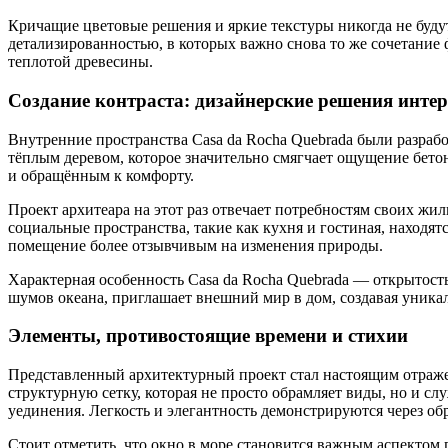
Кричащие цветовые решения и яркие текстуры никогда не буду
детализированностью, в которых важно снова то же сочетание
теплотой древесины.
Создание контраста: дизайнерские решения инте
Внутренние пространства Casa da Rocha Quebrada были разрабо
тёплым деревом, которое значительно смягчает ощущение бето
и обращённым к комфорту.
Проект архитеара на этот раз отвечает потребностям своих жи
социальные пространства, такие как кухня и гостиная, находя
помещение более отзывчивым на изменения природы.
Характерная особенность Casa da Rocha Quebrada — открытость 
шумов океана, приглашает внешний мир в дом, создавая уник
Элементы, противостоящие времени и стихии
Представленный архитектурный проект стал настоящим отраже
структурную сетку, которая не просто обрамляет виды, но и сл
уединения. Легкость и элегантность демонстрируются через о
Стоит отметить, что окно в море становится важным аспектом 