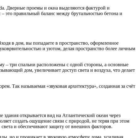
ada. Дверные проемы и окна выделяются фактурой и
и – это правильный баланс между брутальностью бетона и
Входя в дом, вы попадаете в пространство, оформленное
дуковрвительностью и уютом, делая пространство более личным
ому – три спальни расположены с одной стороны, а основные
зывающий дом, увеличивает доступ света и воздуха, что делает
ем. Так называемая «звуковая архитектура», созданная за счёт
 здания открывается вид на Атлантический океан через
оляет создать ощущение связи с природой, не теряя при этом
 света и обеспечивают защиту от внешних факторов.
ды, но и проникает в звуковую атмосферу дома, усиливая