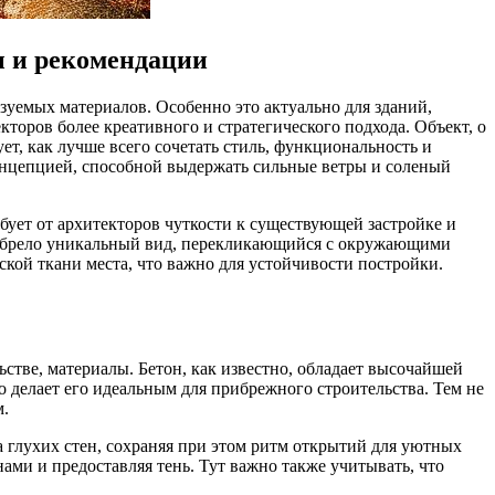
ы и рекомендации
ьзуемых материалов. Особенно это актуально для зданий,
торов более креативного и стратегического подхода. Объект, о
ет, как лучше всего сочетать стиль, функциональность и
концепцией, способной выдержать сильные ветры и соленый
ебует от архитекторов чуткости к существующей застройке и
иобрело уникальный вид, перекликающийся с окружающими
кой ткани места, что важно для устойчивости постройки.
ьстве, материалы. Бетон, как известно, обладает высочайшей
о делает его идеальным для прибрежного строительства. Тем не
м.
а глухих стен, сохраняя при этом ритм открытий для уютных
ами и предоставляя тень. Тут важно также учитывать, что