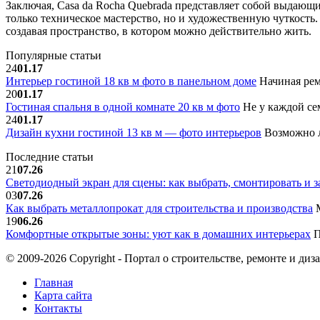
Заключая, Casa da Rocha Quebrada представляет собой выдающ
только техническое мастерство, но и художественную чуткость.
создавая пространство, в котором можно действительно жить.
Популярные статьи
24
01.17
Интерьер гостиной 18 кв м фото в панельном доме
Начиная рем
20
01.17
Гостиная спальня в одной комнате 20 кв м фото
Не у каждой сем
24
01.17
Дизайн кухни гостиной 13 кв м — фото интерьеров
Возможно л
Последние статьи
21
07.26
Светодиодный экран для сцены: как выбрать, смонтировать и з
03
07.26
Как выбрать металлопрокат для строительства и производства
М
19
06.26
Комфортные открытые зоны: уют как в домашних интерьерах
П
© 2009-2026 Copyright - Портал о строительстве, ремонте и диз
Главная
Карта сайта
Контакты