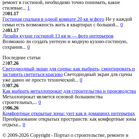
ремонт в гостиной, необходимо точно понимать, какие
стилевые...
1
20
01.17
Гостиная спальня в одной комнате 20 кв м фото
Не у каждой
семьи есть возможность жить в квартирах с большой...
0
24
01.17
Дизайн кухни гостиной 13 кв м — фото интерьеров
Возможно ли создать уютную и модную кухню-гостиную,
сохранив...
0
Последние статьи
21
07.26
Светодиодный экран для сцены: как выбрать, смонтировать и
заставить светиться красиво
Светодиодный экран для сцены
уже давно не просто технический...
0
03
07.26
Как выбрать металлопрокат для строительства и производства
Металлопрокат является основой большинства
строительных,...
0
19
06.26
Комфортные открытые зоны: уют как в домашних интерьерах
Преобразование открытых пространств: как комфортные зоны
отдыха...
0
© 2009-2026 Copyright - Портал о строительстве, ремонте и