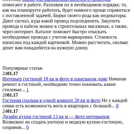
помогают в работе. Разложив их в необходимом порядке, то,
как вы планируете работать, будет намного проще справиться
с поставленной задачей. Бирки своего рода как индикаторы.
Дают сигнал, куда какой провод подсоединить. Закупить
провода и кабели можно в строительных магазинах, а также,
через интернет. Каталог поможет быстро отыскать
необходимые провода с учетом маркировки. Стоимость
написана под каждой картинкой. Можно рассчитать, сколько
денег вам понадобится на нужную длину.
Популярные статьи
24
01.17
Интерьер гостиной 18 кв м фото в панельном доме
Начиная
ремонт в гостиной, необходимо точно понимать, какие
стилевые...
1
20
01.17
Гостиная спальня в одной комнате 20 кв м фото
Не у каждой
семьи есть возможность жить в квартирах с большой...
0
24
01.17
Дизайн кухни гостиной 13 кв м — фото интерьеров
Возможно ли создать уютную и модную кухню-гостиную,
сохранив...
0