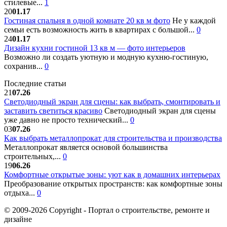
стилевые...
1
20
01.17
Гостиная спальня в одной комнате 20 кв м фото
Не у каждой
семьи есть возможность жить в квартирах с большой...
0
24
01.17
Дизайн кухни гостиной 13 кв м — фото интерьеров
Возможно ли создать уютную и модную кухню-гостиную,
сохранив...
0
Последние статьи
21
07.26
Светодиодный экран для сцены: как выбрать, смонтировать и
заставить светиться красиво
Светодиодный экран для сцены
уже давно не просто технический...
0
03
07.26
Как выбрать металлопрокат для строительства и производства
Металлопрокат является основой большинства
строительных,...
0
19
06.26
Комфортные открытые зоны: уют как в домашних интерьерах
Преобразование открытых пространств: как комфортные зоны
отдыха...
0
© 2009-2026 Copyright - Портал о строительстве, ремонте и
дизайне