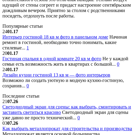
идущий от стены согреет и придаст настроение сентябрьским
дождливым вечером. Приятно за столом с родственниками
посидеть, отдохнуть после работы.
Популярные статьи
24
01.17
Интерьер гостиной 18 кв м фото в панельном доме
Начиная
ремонт в гостиной, необходимо точно понимать, какие
стилевые...
1
20
01.17
Гостиная спальня в одной комнате 20 кв м фото
Не у каждой
семьи есть возможность жить в квартирах с большой...
0
24
01.17
Дизайн кухни гостиной 13 кв м — фото интерьеров
Возможно ли создать уютную и модную кухню-гостиную,
сохранив...
0
Последние статьи
21
07.26
Светодиодный экран для сцены: как выбрать, смонтировать и
заставить светиться красиво
Светодиодный экран для сцены
уже давно не просто технический...
0
03
07.26
Как выбрать металлопрокат для строительства и производства
Металлопрокат является основой большинства