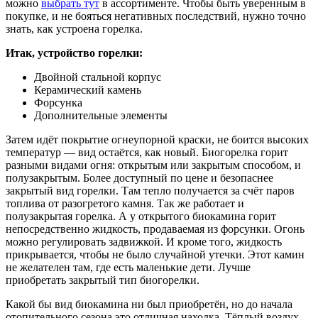
можно
выбрать тут
в ассортименте. Чтобы быть уверенным в
покупке, и не бояться негативных последствий, нужно точно
знать, как устроена горелка.
Итак, устройство горелки:
Двойной стальной корпус
Керамический камень
Форсунка
Дополнительные элементы
Затем идёт покрытие огнеупорной краски, не боится высоких
температур — вид остаётся, как новый. Биогорелка горит
разными видами огня: открытым или закрытым способом, и
полузакрытым. Более доступный по цене и безопаснее
закрытый вид горелки. Там тепло получается за счёт паров
топлива от разогретого камня. Так же работает и
полузакрытая горелка. А у открытого биокамина горит
непосредственно жидкость, продаваемая из форсунки. Огонь
можно регулировать задвижкой. И кроме того, жидкость
прикрывается, чтобы не было случайной утечки. Этот камин
не желателен там, где есть маленькие дети. Лучше
приобретать закрытый тип биогорелки.
Какой бы вид биокамина ни был приобретён, но до начала
отопительного сезона это отличная находка. Тёплый воздух