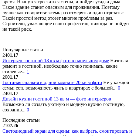
время. Начнутся трескаться стены, и пойдет усадка дома.
Такое здание станет опасным для проживания. Поэтому
лучше как говорится: «семь раз отмерять и один отрезать».
Такой простой метод отсеет многие проблемы за раз.
Строители, уважающие свою профессию, никогда не пойдут
на такой риск.
Популярные статьи
24
01.17
Интерьер гостиной 18 кв м фото в панельном доме
Начиная
ремонт в гостиной, необходимо точно понимать, какие
стилевые...
1
20
01.17
Гостиная спальня в одной комнате 20 кв м фото
Не у каждой
семьи есть возможность жить в квартирах с большой...
0
24
01.17
Дизайн кухни гостиной 13 кв м — фото интерьеров
Возможно ли создать уютную и модную кухню-гостиную,
сохранив...
0
Последние статьи
21
07.26
Светодиодный экран для сцены: как выбрать, смонтировать и