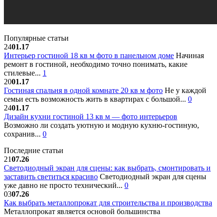
Популярные статьи
24
01.17
Интерьер гостиной 18 кв м фото в панельном доме
Начиная
ремонт в гостиной, необходимо точно понимать, какие
стилевые...
1
20
01.17
Гостиная спальня в одной комнате 20 кв м фото
Не у каждой
семьи есть возможность жить в квартирах с большой...
0
24
01.17
Дизайн кухни гостиной 13 кв м — фото интерьеров
Возможно ли создать уютную и модную кухню-гостиную,
сохранив...
0
Последние статьи
21
07.26
Светодиодный экран для сцены: как выбрать, смонтировать и
заставить светиться красиво
Светодиодный экран для сцены
уже давно не просто технический...
0
03
07.26
Как выбрать металлопрокат для строительства и производства
Металлопрокат является основой большинства