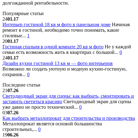
долгожданной рентабельности.
Популярные статьи
24
01.17
Интерьер гостиной 18 кв м фото в панельном доме
Начиная
ремонт в гостиной, необходимо точно понимать, какие
стилевые...
1
20
01.17
Гостиная спальня в одной комнате 20 кв м фото
Не у каждой
семьи есть возможность жить в квартирах с большой...
0
24
01.17
Дизайн кухни гостиной 13 кв м — фото интерьеров
Возможно ли создать уютную и модную кухню-гостиную,
сохранив...
0
Последние статьи
21
07.26
Светодиодный экран для сцены: как выбрать, смонтировать и
заставить светиться красиво
Светодиодный экран для сцены
уже давно не просто технический...
0
03
07.26
Как выбрать металлопрокат для строительства и производства
Металлопрокат является основой большинства
строительных,...
0
19
06.26