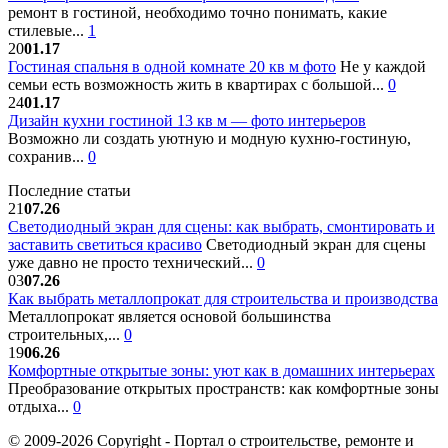
ремонт в гостиной, необходимо точно понимать, какие
стилевые...
1
20
01.17
Гостиная спальня в одной комнате 20 кв м фото
Не у каждой
семьи есть возможность жить в квартирах с большой...
0
24
01.17
Дизайн кухни гостиной 13 кв м — фото интерьеров
Возможно ли создать уютную и модную кухню-гостиную,
сохранив...
0
Последние статьи
21
07.26
Светодиодный экран для сцены: как выбрать, смонтировать и
заставить светиться красиво
Светодиодный экран для сцены
уже давно не просто технический...
0
03
07.26
Как выбрать металлопрокат для строительства и производства
Металлопрокат является основой большинства
строительных,...
0
19
06.26
Комфортные открытые зоны: уют как в домашних интерьерах
Преобразование открытых пространств: как комфортные зоны
отдыха...
0
© 2009-2026 Copyright - Портал о строительстве, ремонте и